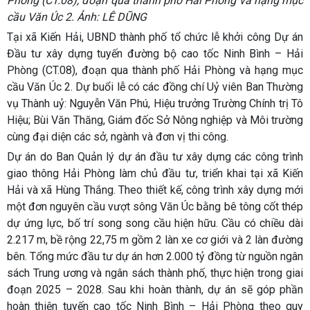
Phòng (CT.08), đoạn qua thành phố Hải Phòng và hạng mục
cầu Văn Úc 2. Ảnh: LÊ DŨNG
Tại xã Kiến Hải, UBND thành phố tổ chức lễ khởi công Dự án
Đầu tư xây dựng tuyến đường bộ cao tốc Ninh Bình – Hải
Phòng (CT.08), đoạn qua thành phố Hải Phòng và hạng mục
cầu Văn Úc 2. Dự buổi lễ có các đồng chí Uỷ viên Ban Thường
vụ Thành uỷ: Nguyễn Văn Phú, Hiệu trưởng Trường Chính trị Tô
Hiệu; Bùi Văn Thăng, Giám đốc Sở Nông nghiệp và Môi trường
cùng đại diện các sở, ngành và đơn vị thi công.
Dự án do Ban Quản lý dự án đầu tư xây dựng các công trình
giao thông Hải Phòng làm chủ đầu tư, triển khai tại xã Kiến
Hải và xã Hùng Thắng. Theo thiết kế, công trình xây dựng mới
một đơn nguyên cầu vượt sông Văn Úc bằng bê tông cốt thép
dự ứng lực, bố trí song song cầu hiện hữu. Cầu có chiều dài
2.217 m, bề rộng 22,75 m gồm 2 làn xe cơ giới và 2 làn đường
bên. Tổng mức đầu tư dự án hơn 2.000 tỷ đồng từ nguồn ngân
sách Trung ương và ngân sách thành phố, thực hiện trong giai
đoạn 2025 – 2028. Sau khi hoàn thành, dự án sẽ góp phần
hoàn thiện tuyến cao tốc Ninh Bình – Hải Phòng theo quy