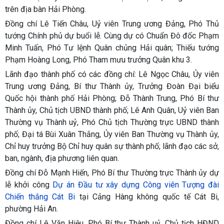
trên địa bàn Hải Phòng.
Đồng chí Lê Tiến Châu, Uỷ viên Trung ương Đảng, Phó Thủ
tướng Chính phủ dự buổi lễ. Cùng dự có Chuẩn Đô đốc Phạm
Minh Tuấn, Phó Tư lệnh Quân chủng Hải quân; Thiếu tướng
Phạm Hoàng Long, Phó Tham mưu trưởng Quân khu 3.
Lãnh đạo thành phố có các đồng chí: Lê Ngọc Châu, Ủy viên
Trung ương Đảng, Bí thư Thành ủy, Trưởng Đoàn Đại biểu
Quốc hội thành phố Hải Phòng; Đỗ Thành Trung, Phó Bí thư
Thành ủy, Chủ tịch UBND thành phố; Lê Anh Quân, Uỷ viên Ban
Thường vụ Thành uỷ, Phó Chủ tịch Thường trực UBND thành
phố; Đại tá Bùi Xuân Thắng, Ủy viên Ban Thường vụ Thành ủy,
Chỉ huy trưởng Bộ Chỉ huy quân sự thành phố; lãnh đạo các sở,
ban, ngành, địa phương liên quan.
Đồng chí Đỗ Mạnh Hiến, Phó Bí thư Thường trực Thành ủy dự
lễ khởi công
Dự án Đầu tư xây dựng Công viên Tượng đài
Chiến thắng Cát Bi
tại Cảng Hàng không quốc tế Cát Bi,
phường Hải An.
Đồng chí Lê Văn Hiệu, Phó Bí thư Thành uỷ, Chủ tịch HĐND