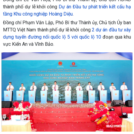
thành phố dự lễ khởi công
Dự án Đầu tư phát triển kết cấu hạ
tầng Khu công nghiệp Hoàng Diệu
.
Đồng chí Phạm Văn Lập, Phó Bí thư Thành ủy, Chủ tịch Ủy ban
MTTQ Việt Nam thành phố dự lễ khởi công
2 dự án đầu tư xây
dựng tuyến đường nối quốc lộ 5 với quốc lộ 10
đoạn qua khu
vực Kiến An và Vĩnh Bảo.