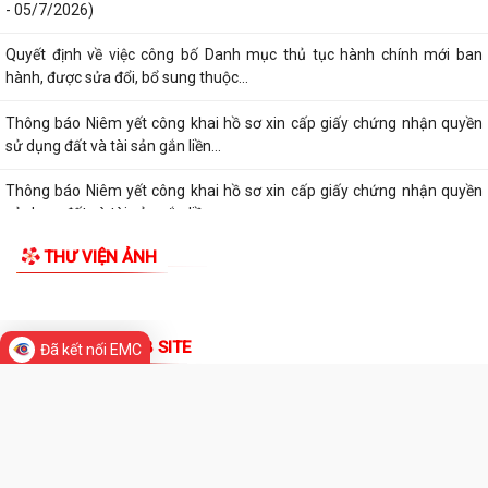
Thông báo về việc niêm yết công khai kết quả xét duyệt trợ cấp đối
tượng bảo trợ xã hội trên địa...
TIN MỚI
Thông báo về việc thực hiện quy định pháp luật về quyền tác giả, quyền
sở hữu trí tuệ và tẩy chay...
Thông báo Lịch công tác tuần 27 của lãnh đạo UBND phường Lê Ích
Mộc (Từ 29/6 - 05/7/2026)
Lịch công tác tuần 26 của lãnh đạo UBND phường Lê Ích Mộc(Từ 29/6
- 05/7/2026)
Quyết định về việc công bố Danh mục thủ tục hành chính mới ban
hành, được sửa đổi, bổ sung thuộc...
Đã kết nối EMC
Thông báo Niêm yết công khai hồ sơ xin cấp giấy chứng nhận quyền
sử dụng đất và tài sản gắn liền...
Thông báo Niêm yết công khai hồ sơ xin cấp giấy chứng nhận quyền
sử dụng đất và tài sản gắn liền...