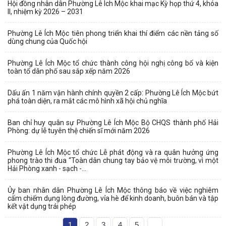
Hội đồng nhân dân Phường Lê Ích Mộc khai mạc Kỳ họp thứ 4, khóa
II, nhiệm kỳ 2026 – 2031
Phường Lê Ích Mộc tiên phong triển khai thí điểm các nền tảng số
dùng chung của Quốc hội
Phường Lê Ích Mộc tổ chức thành công hội nghị công bố và kiện
toàn tổ dân phố sau sắp xếp năm 2026
Dấu ấn 1 năm vận hành chính quyền 2 cấp: Phường Lê Ích Mộc bứt
phá toàn diện, ra mắt các mô hình xã hội chủ nghĩa
Ban chỉ huy quân sự Phường Lê Ích Mộc Bộ CHQS thành phố Hải
Phòng: dự lễ tuyên thệ chiến sĩ mới năm 2026
Phường Lê Ích Mộc tổ chức Lễ phát động và ra quân hưởng ứng
phong trào thi đua “Toàn dân chung tay bảo vệ môi trường, vì một
Hải Phòng xanh - sạch -...
Ủy ban nhân dân Phường Lê Ích Mộc thông báo về việc nghiêm
cấm chiếm dụng lòng đường, vỉa hè để kinh doanh, buôn bán và tập
kết vật dụng trái phép
1
2
3
4
5
...