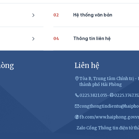
Hệ thống văn bản
02
Thông tin liên hệ
04
hòng
Liên hệ
Tòa B, Trung tâm Chính trị 
thành phố Hải Phòng
0225.3821.055
-
0225.3747.35
congthongtindientu@haipho
fb.com/www.haiphong.gov.v
Zalo Cổng Thông tin điện tử t