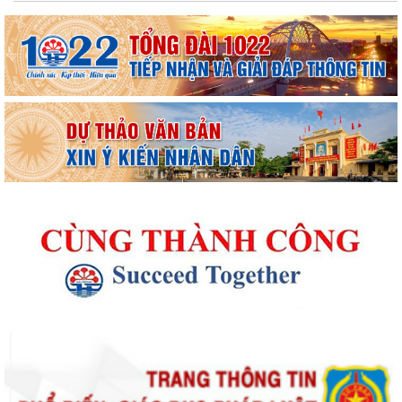
Thông báo kết quả Kỳ họp thứ 4 (Kỳ họp thường lệ giữa năm 2026)
HĐND phường khoá II, nhiệm kỳ 2026...
Thông báo Lịch công tác tuần 31 của lãnh đạo UBND phường Lê Ích
Mộc (Từ 27/7 - 02/8/2026)
Thông báo về việc cảnh giác với các hành vi giả mạo cơ quan nhà nước
để lừa đảo chiếm đoạt tài sản...