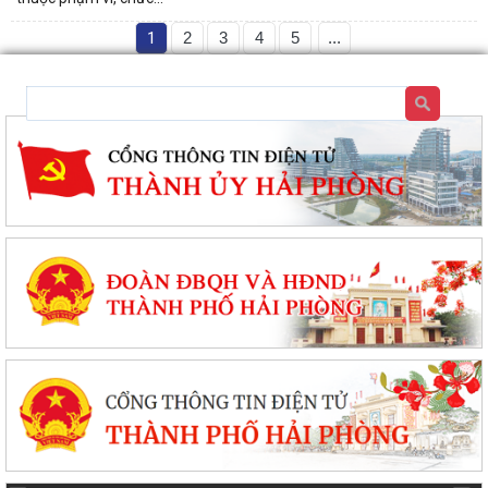
1
2
3
4
5
...