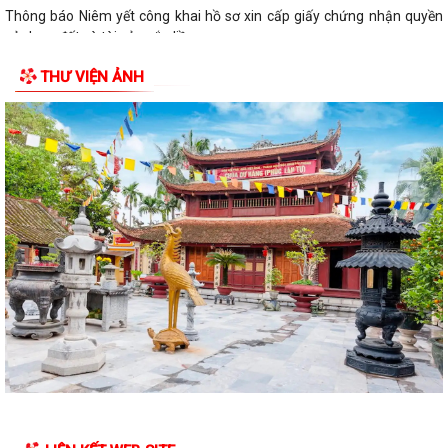
Thông báo Niêm yết công khai hồ sơ xin cấp giấy chứng nhận quyền
sử dụng đất và tài sản gắn liền...
THƯ VIỆN ẢNH
Quyết định về việc công bố Danh mục thủ tục hành chính mới ban
hành, được sửa đổi,bổ sung thuộc...
Thông báo niêm yết công khai hồ sơ xin cấp giấy chứng nhận quyền
sử dụng đất và tài sản gắn liền...
Thông báo niêm yết công khai hồ sơ xin cấp giấy chứng nhận quyền
sử dụng đất và tài sản gắn liền...
Thông báo niêm yết công khai hồ sơ xin cấp giấy chứng nhận quyền
sử dụng đất và tài sản gắn liền...
Thông báo niêm yết công khai hồ sơ xin cấp giấy chứng nhận quyền
sử dụng đất và tài sản gắn liền...
Thông báo Lịch công tác tuần 24 của lãnh đạo UBND Phường Lê Ích
Mộc (Từ 08/6 - 14/06/2026)