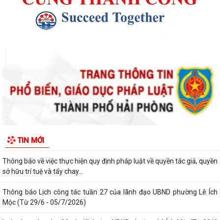
Thông báo kết quả Kỳ họp thứ 4 (Kỳ họp thường lệ giữa năm 2026)
HĐND phường khoá II, nhiệm kỳ 2026...
Thông báo Lịch công tác tuần 31 của lãnh đạo UBND phường Lê Ích
Mộc (Từ 27/7 - 02/8/2026)
Thông báo về việc cảnh giác với các hành vi giả mạo cơ quan nhà nước
để lừa đảo chiếm đoạt tài sản...
Thông báo lịch công tác tuần 30 của lãnh đạo UBND Phường Lê Ích
Mộc (Từ 20/7 - 26/7/2026)
Thông báo về việc niêm yết công khai kết quả xét duyệt trợ cấp đối
TIN MỚI
tượng bảo trợ xã hội trên địa...
Thông báo về việc thực hiện quy định pháp luật về quyền tác giả, quyền
sở hữu trí tuệ và tẩy chay...
Thông báo Lịch công tác tuần 27 của lãnh đạo UBND phường Lê Ích
Mộc (Từ 29/6 - 05/7/2026)