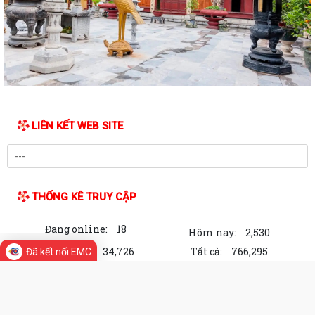
sử dụng đất và tài sản gắn liền...
Thông báo niêm yết công khai hồ sơ xin cấp giấy chứng nhận quyền
sử dụng đất và tài sản gắn liền...
Thông báo Lịch công tác tuần 24 của lãnh đạo UBND Phường Lê Ích
Mộc (Từ 08/6 - 14/06/2026)
LIÊN KẾT WEB SITE
Lãnh đạo Phường Lê Ích Mộc kiểm tra công tác chuẩn bị cơ sở vật chất
phục vụ Kỳ thi tuyển sinh lớp...
Phương án sắp xếp tổ chức lại tổ dân phố trên địa bàn Phường Lê Ích
Mộc
THỐNG KÊ TRUY CẬP
Thông báo về việc thực hiện lại việc ủy quyền nhận trợ cấp an sinh xã
Đang online:
18
hội trên địa bàn Phường Lê...
Hôm nay:
2,530
Trong tuần:
34,726
Tất cả:
766,295
Đã kết nối EMC
Thông báo Lịch công tác tuần 21 của lãnh đạo UBND phường Lê Ích
Mộc (Từ 18/5 - 24/05/2026)
Cổng Thông tin điện tử Phường Lê Ích
Thông tư số 50/2026/TT-BTC ngày 13/5/2026 Sửa đổi, bổ sung một