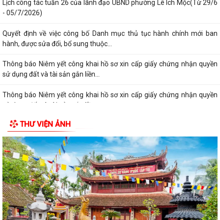
Lịch công tác tuần 26 của lãnh đạo UBND phường Lê Ích Mộc(Từ 29/6
- 05/7/2026)
Quyết định về việc công bố Danh mục thủ tục hành chính mới ban
hành, được sửa đổi, bổ sung thuộc...
Thông báo Niêm yết công khai hồ sơ xin cấp giấy chứng nhận quyền
sử dụng đất và tài sản gắn liền...
Thông báo Niêm yết công khai hồ sơ xin cấp giấy chứng nhận quyền
sử dụng đất và tài sản gắn liền...
THƯ VIỆN ẢNH
Quyết định về việc công bố Danh mục thủ tục hành chính mới ban
hành, được sửa đổi,bổ sung thuộc...
Thông báo niêm yết công khai hồ sơ xin cấp giấy chứng nhận quyền
sử dụng đất và tài sản gắn liền...
Thông báo niêm yết công khai hồ sơ xin cấp giấy chứng nhận quyền
sử dụng đất và tài sản gắn liền...
Thông báo niêm yết công khai hồ sơ xin cấp giấy chứng nhận quyền