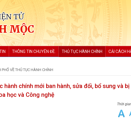
IỆN TỬ
CH MỘC
TIN
THÔNG TIN CHUYÊN ĐỀ.
THỦ TỤC HÀNH CHÍNH
CẢI CÁCH H
 PHỐ VỀ THỦ TỤC HÀNH CHÍNH
 hành chính mới ban hành, sửa đổi, bổ sung và bị 
hoa học và Công nghệ