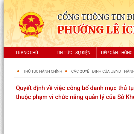
CỔNG THÔNG TIN Đ
PHƯỜNG LÊ Í
TRANG CHỦ
TIN TỨC - SỰ KIỆN
TIẾP CẬN THÔNG 
THỦ TỤC HÀNH CHÍNH
CÁC QUYẾT ĐỊNH CỦA UBND THÀNH
Quyết định về việc công bố danh mục thủ tục
thuộc phạm vi chức năng quản lý của Sở K