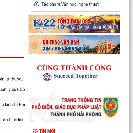
Tác phẩm Văn học, nghệ thuật
Thông báo kết quả Kỳ họp thứ 4 (Kỳ họp thường
lệ giữa năm 2026) HĐND phường khoá II, nhiệm
kỳ 2026...
Thông báo Lịch công tác tuần 31 của lãnh đạo
UBND phường Lê Ích Mộc (Từ 27/7 -
02/8/2026)
Thông báo về việc cảnh giác với các hành vi giả
mạo cơ quan nhà nước để lừa đảo chiếm đoạt
ện tử thuộc...
tài sản...
uản lý của Sở
Thông báo lịch công tác tuần 30 của lãnh đạo
UBND Phường Lê Ích Mộc (Từ 20/7 -
u kinh tế Hải
26/7/2026)
Thông báo về việc niêm yết công khai kết quả
ành chính lĩnh
xét duyệt trợ cấp đối tượng bảo trợ xã hội trên
TIN MỚI
địa...