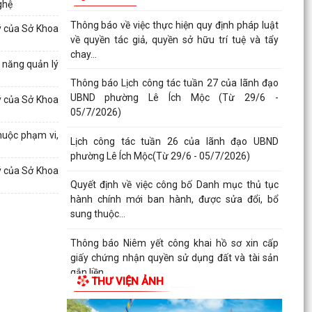
ghệ
Thông báo về việc thực hiện quy định pháp luật
ý của Sở Khoa
về quyền tác giả, quyền sở hữu trí tuệ và tẩy
chay...
c năng quản lý
Thông báo Lịch công tác tuần 27 của lãnh đạo
UBND phường Lê Ích Mộc (Từ 29/6 -
lý của Sở Khoa
05/7/2026)
huộc phạm vi,
Lịch công tác tuần 26 của lãnh đạo UBND
phường Lê Ích Mộc(Từ 29/6 - 05/7/2026)
lý của Sở Khoa
Quyết định về việc công bố Danh mục thủ tục
hành chính mới ban hành, được sửa đổi, bổ
sung thuộc...
Thông báo Niêm yết công khai hồ sơ xin cấp
giấy chứng nhận quyền sử dụng đất và tài sản
gắn liền...
THƯ VIỆN ẢNH
Thông báo Niêm yết công khai hồ sơ xin cấp