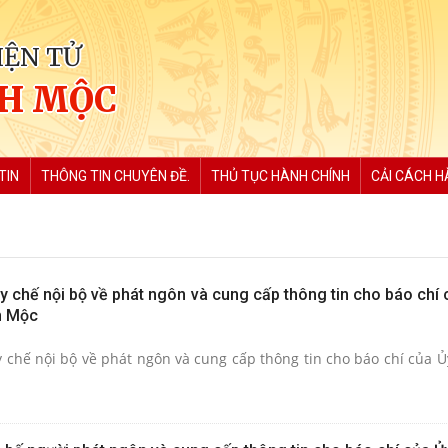
IỆN TỬ
CH MỘC
TIN
THÔNG TIN CHUYÊN ĐỀ.
THỦ TỤC HÀNH CHÍNH
CẢI CÁCH H
 chế nội bộ về phát ngôn và cung cấp thông tin cho báo chí 
h Mộc
chế nội bộ về phát ngôn và cung cấp thông tin cho báo chí của 