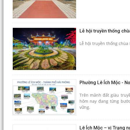
Lễ hội truyền thống ch
Lễ hội truyền thống chùa
Phường Lê Ích Mộc - Nơi 
Trên mảnh đất giàu truy
hôm nay đang từng bước k
vững.
Lê Ích Mộc – vị Trạng n