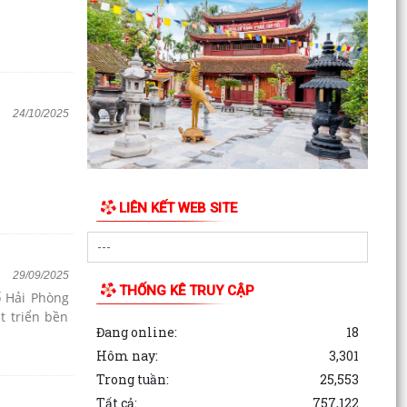
Thông báo về việc thực hiện quy định pháp luật
về quyền tác giả, quyền sở hữu trí tuệ và tẩy
chay...
24/10/2025
LIÊN KẾT WEB SITE
29/09/2025
THỐNG KÊ TRUY CẬP
ố Hải Phòng
t triển bền
Đang online:
18
Hôm nay:
3,301
Trong tuần:
25,553
Tất cả:
757,122