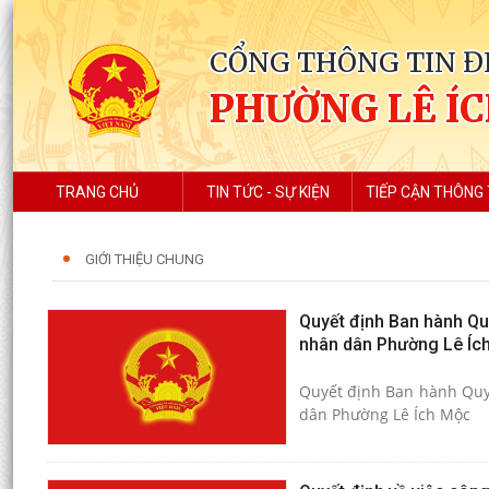
CỔNG THÔNG TIN Đ
PHƯỜNG LÊ Í
TRANG CHỦ
TIN TỨC - SỰ KIỆN
TIẾP CẬN THÔNG 
GIỚI THIỆU CHUNG
Quyết định Ban hành Quy
nhân dân Phường Lê Íc
Quyết định Ban hành Quy 
dân Phường Lê Ích Mộc