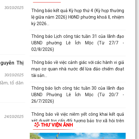
30/10/2025
Thông báo kết quả Kỳ họp thứ 4 (Kỳ họp thường
lệ giữa năm 2026) HĐND phường khoá II, nhiệm
kỳ 2026...
Thông báo Lịch công tác tuần 31 của lãnh đạo
UBND phường Lê Ích Mộc (Từ 27/7 -
02/8/2026)
Thông báo về việc cảnh giác với các hành vi giả
Nguyễn Thị
mạo cơ quan nhà nước để lừa đảo chiếm đoạt
tài sản...
30/10/2025
Bầm, tổ dân
Thông báo lịch công tác tuần 30 của lãnh đạo
UBND Phường Lê Ích Mộc (Từ 20/7 -
26/7/2026)
Thông báo về việc niêm yết công khai kết quả
24/10/2025
xét duyệt trợ cấp đối tượng bảo trợ xã hội trên
THƯ VIỆN ẢNH
địa...