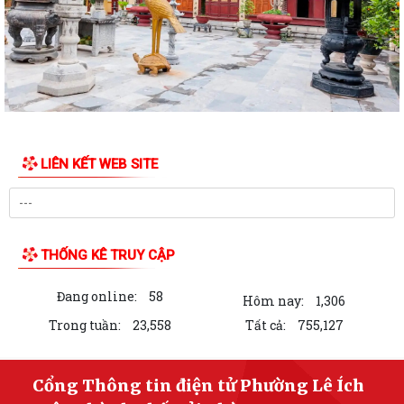
LIÊN KẾT WEB SITE
THỐNG KÊ TRUY CẬP
Đang online:
58
Hôm nay:
1,306
Trong tuần:
23,558
Tất cả:
755,127
Cổng Thông tin điện tử Phường Lê Ích