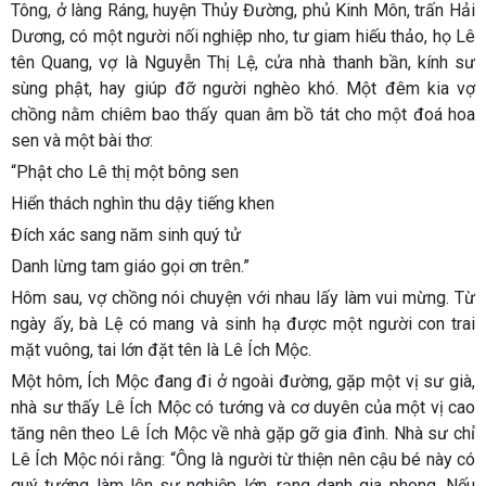
Tông, ở làng Ráng, huyện Thủy Đường, phủ Kinh Môn, trấn Hải
Dương, có một người nối nghiệp nho, tư giam hiếu thảo, họ Lê
tên Quang, vợ là Nguyễn Thị Lệ, cửa nhà thanh bần, kính sư
sùng phật, hay giúp đỡ người nghèo khó. Một đêm kia vợ
chồng nằm chiêm bao thấy quan âm bồ tát cho một đoá hoa
sen và một bài thơ:
“Phật cho Lê thị một bông sen
Hiển thách nghìn thu dậy tiếng khen
Đích xác sang năm sinh quý tử
Danh lừng tam giáo gọi ơn trên.”
Hôm sau, vợ chồng nói chuyện với nhau lấy làm vui mừng. Từ
ngày ấy, bà Lệ có mang và sinh hạ được một người con trai
mặt vuông, tai lớn đặt tên là Lê Ích Mộc.
Một hôm, Ích Mộc đang đi ở ngoài đường, gặp một vị sư già,
nhà sư thấy Lê Ích Mộc có tướng và cơ duyên của một vị cao
tăng nên theo Lê Ích Mộc về nhà gặp gỡ gia đình. Nhà sư chỉ
Lê Ích Mộc nói rằng: “Ông là người từ thiện nên cậu bé này có
quý tướng làm lên sự nghiệp lớn, rạng danh gia phong. Nếu