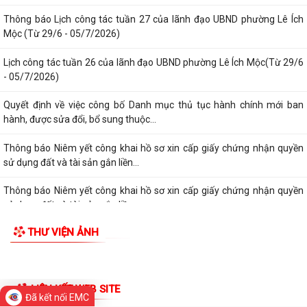
Thông báo lịch công tác tuần 30 của lãnh đạo UBND Phường Lê Ích
Mộc (Từ 20/7 - 26/7/2026)
Thông báo về việc niêm yết công khai kết quả xét duyệt trợ cấp đối
TIN MỚI
tượng bảo trợ xã hội trên địa...
Thông báo về việc thực hiện quy định pháp luật về quyền tác giả, quyền
sở hữu trí tuệ và tẩy chay...
Thông báo Lịch công tác tuần 27 của lãnh đạo UBND phường Lê Ích
Mộc (Từ 29/6 - 05/7/2026)
Lịch công tác tuần 26 của lãnh đạo UBND phường Lê Ích Mộc(Từ 29/6
- 05/7/2026)
Quyết định về việc công bố Danh mục thủ tục hành chính mới ban
hành, được sửa đổi, bổ sung thuộc...
Thông báo Niêm yết công khai hồ sơ xin cấp giấy chứng nhận quyền
Đã kết nối EMC
sử dụng đất và tài sản gắn liền...