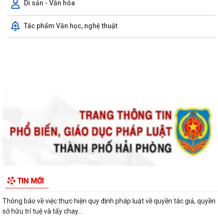
Di sản - Văn hóa
Tác phẩm Văn học, nghệ thuật
Thông báo kết quả Kỳ họp thứ 4 (Kỳ họp thường lệ giữa năm 2026)
HĐND phường khoá II, nhiệm kỳ 2026...
Thông báo Lịch công tác tuần 31 của lãnh đạo UBND phường Lê Ích
Mộc (Từ 27/7 - 02/8/2026)
Thông báo về việc cảnh giác với các hành vi giả mạo cơ quan nhà nước
để lừa đảo chiếm đoạt tài sản...