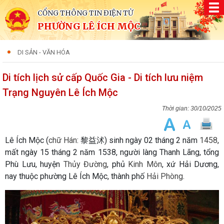
CỔNG THÔNG TIN ĐIỆN TỬ
PHƯỜNG LÊ ÍCH MỘC
DI SẢN - VĂN HÓA
Di tích lịch sử cấp Quốc Gia - Di tích lưu niệm
Trạng Nguyên Lê Ích Mộc
30/10/2025
Lê Ích Mộc (
chữ Hán
: 黎益沭) sinh ngày 02 tháng 2 năm
1458
,
mất ngày 15 tháng 2 năm 1538, người làng Thanh Lãng, tổng
Phù Lưu, huyện
Thủy Đường
, phủ
Kinh Môn
, xứ Hải Dương,
nay thuộc phường Lê Ích Mộc, thành phố
Hải Phòng
.