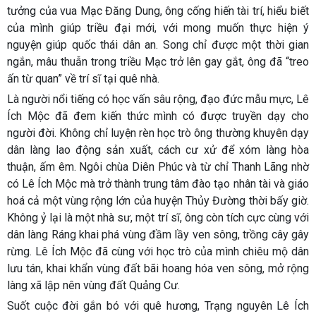
tưởng của vua Mạc Đăng Dung, ông cống hiến tài trí, hiểu biết
của mình giúp triều đại mới, với mong muốn thực hiện ý
nguyện giúp quốc thái dân an. Song chỉ được một thời gian
ngắn, mâu thuẫn trong triều Mạc trở lên gay gắt, ông đã “treo
ấn từ quan” về trí sĩ tại quê nhà.
Là người nổi tiếng có học vấn sâu rộng, đạo đức mẫu mực, Lê
Ích Mộc đã đem kiến thức mình có được truyền dạy cho
người đời. Không chỉ luyện rèn học trò ông thường khuyên dạy
dân làng lao động sản xuất, cách cư xử để xóm làng hòa
thuận, ấm êm. Ngôi chùa Diên Phúc và từ chỉ Thanh Lãng nhờ
có Lê Ích Mộc mà trở thành trung tâm đào tạo nhân tài và giáo
hoá cả một vùng rộng lớn của huyện Thủy Đường thời bấy giờ.
Không ỷ lại là một nhà sư, một trí sĩ, ông còn tích cực cùng với
dân làng Ráng khai phá vùng đầm lầy ven sông, trồng cây gây
rừng. Lê Ích Mộc đã cùng với học trò của mình chiêu mộ dân
lưu tán, khai khẩn vùng đất bãi hoang hóa ven sông, mở rộng
làng xã lập nên vùng đất Quảng Cư.
Suốt cuộc đời gắn bó với quê hương, Trạng nguyên Lê Ích