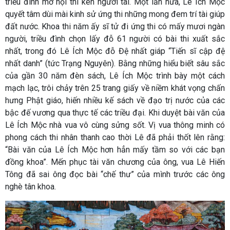
triều đình mở hội thi kén người tài. Một lần nữa, Lê Ích Mộc
quyết tâm dùi mài kinh sử ứng thi những mong đem trí tài giúp
đất nước. Khoa thi năm ấy sĩ tử đi ứng thi có mấy mươi ngàn
người, triều đình chọn lấy đỗ 61 người có bài thi xuất sắc
nhất, trong đó Lê Ích Mộc đỗ Đệ nhất giáp “Tiến sĩ cập đệ
nhất danh” (tức Trạng Nguyên). Bằng những hiểu biết sâu sắc
của gần 30 năm đèn sách, Lê Ích Mộc trình bày một cách
mạch lạc, trôi chảy trên 25 trang giấy về niềm khát vọng chấn
hưng Phật giáo, hiến nhiều kế sách về đạo trị nước của các
bậc đế vương qua thực tế các triều đại. Khi duyệt bài văn của
Lê Ích Mộc nhà vua vô cùng sửng sốt. Vị vua thông minh có
phong cách thi nhân thanh cao thời Lê đã phải thốt lên rằng:
“Bài văn của Lê Ích Mộc hơn hẳn mấy tầm so với các bạn
đồng khoa”. Mến phục tài văn chương của ông, vua Lê Hiến
Tông đã sai ông đọc bài “chế thư” của mình trước các ông
nghè tân khoa.