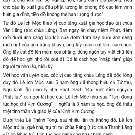
cho cậu ấy xuất gia đầu phật tương lai phong đỗ cao làm vinh
hiển gia đình, tiền đồ không thể hạn lượng được”.
Từ đó Lê Ích Mộc theo vị cao tăng xuất gia học đạo tại chùa
Yên Lãng (tức chùa Láng). Ban ngày ăn chay niệm Phật, đêm
đến dưới ánh sáng lập loè của đom đóm hay dưới ánh sáng
mờ nhạt của ánh trăng khuya, ông lấy mâm cát làm sách học.
Ông lấy cát đổ lên mâm xoa phẳng, dùng ngón tay viết chữ lên
đó để học, ghi nhớ rồi xoá đi. Đó là cách học “nhập tâm” giúp
người ta nhớ lâu, hiểu kỹ.
Với học vấn uyên bác, các vị cao tăng chùa Láng đã dốc lòng
dạy dỗ Lê Ích Mộc, sau 5 năm ông đã thông hiểu cả Tứ thư,
Ngũ kinh lẫn giáo lý nhà Phật. Sách “Đại Việt đỉnh nguyên
Phật lục” ca ngợi tài học của Lê Ích Mộc như sau: “Tam đông
túc học chí Kim Cương” – nghĩa là 3 năm tu học, ông đã thấu
triệt tinh thần và giáo lý của Kinh Kim Cương.
Dưới triều Lê Thánh Tông, sau nhiều lần thi không đỗ, Lê Ích
Mộc trở lại quê nhà, trụ trì tại chùa Ráng (tức chùa Thanh Lãng
- Diên Phúc tự), tiếp tục học hành chờ ngày hiển danh.