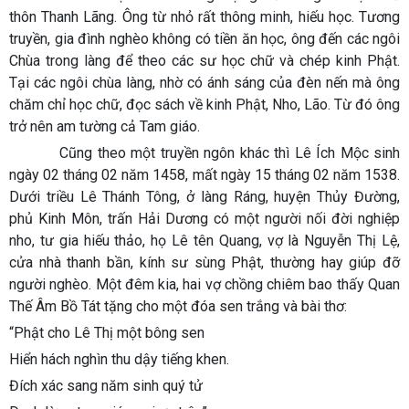
thôn Thanh Lãng. Ông từ nhỏ rất thông minh, hiếu học. Tương
truyền, gia đình nghèo không có tiền ăn học, ông đến các ngôi
Chùa trong làng để theo các sư học chữ và chép kinh Phật.
Tại các ngôi chùa làng, nhờ có ánh sáng của đèn nến mà ông
chăm chỉ học chữ, đọc sách về kinh Phật, Nho, Lão. Từ đó ông
trở nên am tường cả Tam giáo.
Cũng theo một truyền ngôn khác thì Lê Ích Mộc sinh
ngày 02 tháng 02 năm 1458, mất ngày 15 tháng 02 năm 1538.
Dưới triều Lê Thánh Tông, ở làng Ráng, huyện Thủy Đường,
phủ Kinh Môn, trấn Hải Dương có một người nối đời nghiệp
nho, tư gia hiếu thảo, họ Lê tên Quang, vợ là Nguyễn Thị Lệ,
cửa nhà thanh bần, kính sư sùng Phật, thường hay giúp đỡ
người nghèo. Một đêm kia, hai vợ chồng chiêm bao thấy Quan
Thế Âm Bồ Tát tặng cho một đóa sen trắng và bài thơ:
“Phật cho Lê Thị một bông sen
Hiển hách nghìn thu dậy tiếng khen.
Đích xác sang năm sinh quý tử