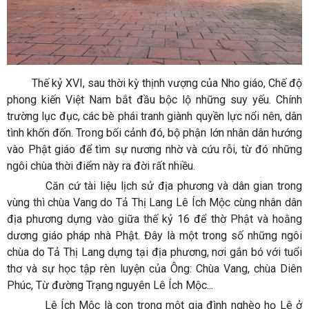
Thế kỷ XVI, sau thời kỳ thịnh vượng của Nho giáo, Chế độ
phong kiến Việt Nam bắt đầu bộc lộ những suy yếu. Chính
trường lục đục, các bè phái tranh giành quyền lực nổi nên, dân
tình khốn đốn. Trong bối cảnh đó, bộ phận lớn nhân dân hướng
vào Phật giáo để tìm sự nương nhờ và cứu rỗi, từ đó những
ngôi chùa thời điểm này ra đời rất nhiều.
Căn cứ tài liệu lịch sử địa phương và dân gian trong
vùng thì chùa Vang do Tả Thị Lang Lê Ích Mộc cùng nhân dân
địa phương dựng vào giữa thế kỷ 16 để thờ Phật và hoằng
dương giáo pháp nhà Phật. Đây là một trong số những ngôi
chùa do Tả Thị Lang dựng tại địa phương, nơi gắn bó với tuổi
thơ và sự học tập rèn luyện của Ông: Chùa Vang, chùa Diên
Phúc, Từ đường Trạng nguyên Lê Ích Mộc...
Lê Ích Mộc là con trong một gia đình nghèo họ Lê ở