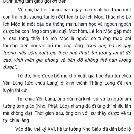
Danh lừng tam giáo gọi ơn trên”
Về sau, bà Lê Thị có thai, ngày mãn sinh hạ được một
con trai mặt vuông, tai lớn đặt tên là Lê Ích Mộc. Thủa nhỏ Lê
Ích Mộc là một cậu bé thông minh, ham học và ngoan ngoãn
được bà con làng xóm yêu quý. Một hôm, Lê Ích Mộc gặp một
vị cao tăng, thấy Lê Ích Mộc là người có tướng mạo phi
thường, bèn nói với bố mẹ ông rằng:
“Con ông bà có quý
tướng, nếu sớm xuất gia theo nhà Phật, thì tương lai ắt đỗ
cao, vinh hiển gia phong và tiền đồ không thể hạn lượng
được”.
Từ đó, ông được bố mẹ cho xuất gia học đạo tại chùa
Yên Lãng (tức chùa Láng) ở kinh thành Thăng Long để rèn
luyện thi cử.
Tại chùa Yên Lãng, ông dùi mài kinh sử và là người am
tường tam giáo (Nho, Phật, Lão), nhưng đã đi ứng thí nhiều lần
mà không đạt. Thời gian sau, ông xin với sư thầy được về tu
tại chùa làng.
Vào đầu thế kỷ XVI, hệ tư tưởng Nho Giáo đã dần bộc lộ