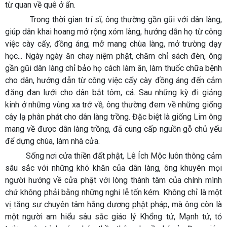
từ quan về quê ở ẩn.
Trong thời gian trí sĩ, ông thường gần gũi với dân làng,
giúp dân khai hoang mở rộng xóm làng, hướng dẫn họ từ công
việc cày cấy, đồng áng; mở mang chùa làng, mở trường dạy
học... Ngày ngày ăn chay niệm phật, chăm chỉ sách đèn, ông
gần gũi dân làng chỉ bảo họ cách làm ăn, làm thuốc chữa bệnh
cho dân, hướng dẫn từ công việc cấy cày đồng áng đến cắm
đăng đan lưới cho dân bắt tôm, cá. Sau những kỳ đi giảng
kinh ở những vùng xa trở về, ông thường đem về những giống
cây lạ phân phát cho dân làng trồng. Đặc biệt là giống Lim ông
mang về được dân làng trồng, đã cung cấp nguồn gỗ chủ yếu
để dựng chùa, làm nhà cửa.
Sống nơi cửa thiền đất phật, Lê Ích Mộc luôn thông cảm
sâu sắc với những khó khăn của dân làng, ông khuyên mọi
người hướng về cửa phật với lòng thành tâm của chính mình
chứ không phải bằng những nghi lễ tốn kém. Không chỉ là một
vị tăng sư chuyên tâm hằng dương phật pháp, mà ông còn là
một người am hiểu sâu sắc giáo lý Khổng tử, Mạnh tử, tỏ