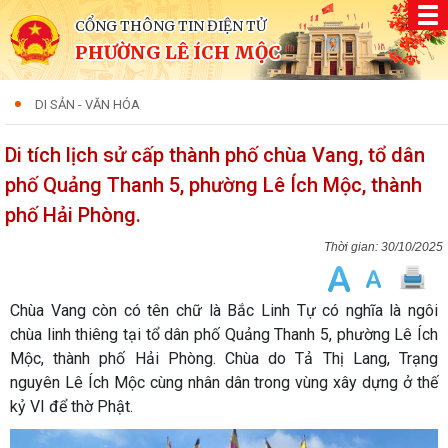
CỔNG THÔNG TIN ĐIỆN TỬ
PHƯỜNG LÊ ÍCH MỘC
DI SẢN - VĂN HÓA
Di tích lịch sử cấp thành phố chùa Vang, tổ dân
phố Quảng Thanh 5, phường Lê Ích Mộc, thành
phố Hải Phòng.
30/10/2025
Chùa Vang còn có tên chữ là Bắc Linh Tự có nghĩa là ngôi
chùa linh thiêng tại tổ dân phố Quảng Thanh 5, phường Lê Ích
Mộc, thành phố Hải Phòng. Chùa do Tả Thị Lang, Trạng
nguyên Lê Ích Mộc cùng nhân dân trong vùng xây dựng ở thế
kỷ VI để thờ Phật.