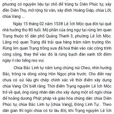
phương có nguyên liệu tại chỗ để trùng tu Diên Phúc tự, xây
đền Diên Thọ, mở rộng từ văn, xây đình Hoàng Giáp, chùa Lốt,
chùa Vang ....
Ngày 15 tháng 02 năm 1538 Lê Ích Mộc qua đời tại quê
nhà hưởng thọ 80 tuổi. Mộ phần của ông ngự tại rừng lim quan
Trạng thuộc tổ dân phố Quảng Thanh 3, phường Lê Ích Mộc.
Lăng mộ quan Trạng đã trải qua hàng trăm năm trường tồn.
Rừng lim quan Trạng trồng xưa đã hoá thân vào các công trình
công cộng, thay thế vào đó là rừng bạch đàn xanh tốt đêm
ngày rì rào tiếng reo vui.
Chùa Bắc Linh tự nằm lưng chừng núi Cheo, nhìn hướng
Bắc, trông ra dòng sông Hòn Ngọc phía trước. Cho đến nay
chưa có sử liệu ghi chép chính xác về thời điểm xây dựng
chùa Vang. Chỉ biết rằng. Thời điểm Trạng nguyên Lê Ích Mộc
trở về quê, ông cùng nhân dân cho xây dựng một số ngôi chùa
để hoằng dương Phật pháp và giáo hóa chúng dân: chùa Diên
Phúc tự, chùa Bắc Linh tự (chùa Vang), Đông Linh Tự... Theo
dân gian thì ngôi chùa có từ lâu đời, khi Trạng nguyên Lê Ích