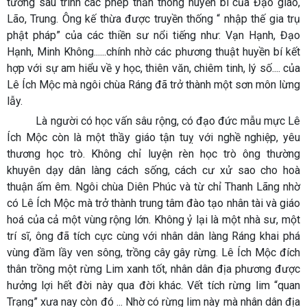
tường sâu trình các phép thần thông huyền bí của Đạo giáo,
Lão, Trung. Ông kế thừa được truyền thống “ nhập thế gia trụ
phật pháp” của các thiền sư nổi tiếng như: Vạn Hạnh, Đạo
Hạnh, Minh Không......chính nhờ các phương thuật huyền bí kết
hợp với sự am hiểu về y học, thiên văn, chiêm tinh, lý số.... của
Lê Ích Mộc mà ngôi chùa Ráng đã trở thành một sơn môn lừng
lẫy.
Là người có học vấn sâu rộng, có đạo đức mẫu mực Lê
Ích Mộc còn là một thầy giáo tận tuỵ với nghề nghiệp, yêu
thương học trò. Không chỉ luyện rèn học trò ông thường
khuyên dạy dân làng cách sống, cách cư xử sao cho hoà
thuận ấm êm. Ngôi chùa Diên Phúc và từ chỉ Thanh Lãng nhờ
có Lê Ích Mộc mà trở thành trung tâm đào tạo nhân tài và giáo
hoá của cả một vùng rộng lớn. Không ỷ lại là một nhà sư, một
trí sĩ, ông đã tích cực cùng với nhân dân làng Ráng khai phá
vùng đầm lầy ven sông, trồng cây gây rừng. Lê Ích Mộc đích
thân trồng một rừng Lim xanh tốt, nhân dân địa phương được
hưởng lợi hết đời này qua đời khác. Vết tích rừng lim “quan
Trạng” xưa nay còn đó ... Nhờ có rừng lim này mà nhân dân địa