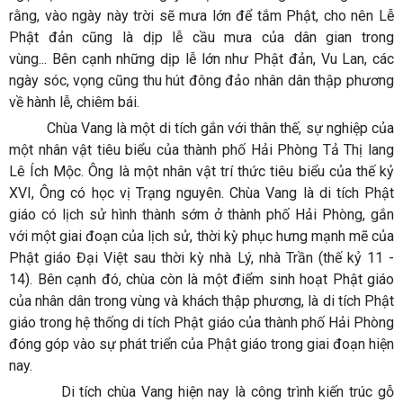
rằng, vào ngày này trời sẽ mưa lớn để tắm Phật, cho nên Lễ
Phật đản cũng là dịp lễ cầu mưa của dân gian trong
vùng... Bên cạnh những dịp lễ lớn như Phật đản, Vu Lan, các
ngày sóc, vọng cũng thu hút đông đảo nhân dân thập phương
về hành lễ, chiêm bái.
Chùa Vang là một di tích gắn với thân thế, sự nghiệp của
một nhân vật tiêu biểu của thành phố Hải Phòng Tả Thị lang
Lê Ích Mộc. Ông là một nhân vật trí thức tiêu biểu của thế kỷ
XVI, Ông có học vị Trạng nguyên. Chùa Vang là di tích Phật
giáo có lịch sử hình thành sớm ở thành phố Hải Phòng, gắn
với một giai đoạn của lịch sử, thời kỳ phục hưng mạnh mẽ của
Phật giáo Đại Việt sau thời kỳ nhà Lý, nhà Trần (thế kỷ 11 -
14). Bên cạnh đó, chùa còn là một điểm sinh hoạt Phật giáo
của nhân dân trong vùng và khách thập phương, là di tích Phật
giáo trong hệ thống di tích Phật giáo của thành phố Hải Phòng
đóng góp vào sự phát triển của Phật giáo trong giai đoạn hiện
nay.
Di tích chùa Vang hiện nay là công trình kiến trúc gỗ