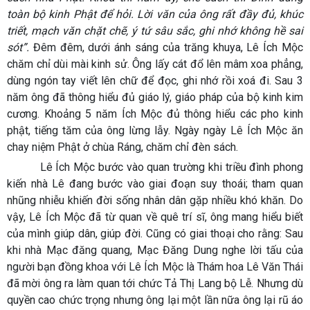
toàn bộ kinh Phật để hỏi. Lời văn của ông rất đầy đủ, khúc
triết, mạch văn chặt chẽ, ý tứ sâu sắc, ghi nhớ không hề sai
sót”.
Đêm đêm, dưới ánh sáng của trăng khuya, Lê Ích Mộc
chăm chỉ dùi mài kinh sử. Ông lấy cát đổ lên mâm xoa phẳng,
dùng ngón tay viết lên chữ để đọc, ghi nhớ rồi xoá đi. Sau 3
năm ông đã thông hiểu đủ giáo lý, giáo pháp của bộ kinh kim
cương. Khoảng 5 năm Ích Mộc đủ thông hiểu các pho kinh
phật, tiếng tăm của ông lừng lẫy. Ngày ngày Lê Ích Mộc ăn
chay niệm Phật ở chùa Ráng, chăm chỉ đèn sách.
Lê Ích Mộc bước vào quan trường khi triều đình phong
kiến nhà Lê đang bước vào giai đoạn suy thoái; tham quan
nhũng nhiễu khiến đời sống nhân dân gặp nhiều khó khăn. Do
vậy, Lê Ích Mộc đã từ quan về quê trí sĩ, ông mang hiểu biết
của mình giúp dân, giúp đời. Cũng có giai thoại cho rằng: Sau
khi nhà Mạc đăng quang, Mạc Đăng Dung nghe lời tấu của
người bạn đồng khoa với Lê Ích Mộc là Thám hoa Lê Văn Thái
đã mời ông ra làm quan tới chức Tả Thị Lang bộ Lễ. Nhưng dù
quyền cao chức trọng nhưng ông lại một lần nữa ông lại rũ áo