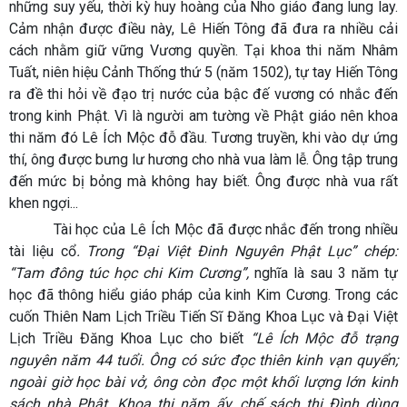
những suy yếu, thời kỳ huy hoàng của Nho giáo đang lung lay.
Cảm nhận được điều này, Lê Hiến Tông đã đưa ra nhiều cải
cách nhằm giữ vững Vương quyền. Tại khoa thi năm Nhâm
Tuất, niên hiệu Cảnh Thống thứ 5 (năm 1502), tự tay Hiến Tông
ra đề thi hỏi về đạo trị nước của bậc đế vương có nhắc đến
trong kinh Phật. Vì là người am tường về Phật giáo nên khoa
thi năm đó Lê Ích Mộc đỗ đầu. Tương truyền, khi vào dự ứng
thí, ông được bưng lư hương cho nhà vua làm lễ. Ông tập trung
đến mức bị bỏng mà không hay biết. Ông được nhà vua rất
khen ngợi...
Tài học của Lê Ích Mộc đã được nhắc đến trong nhiều
tài liệu cổ
. Trong “Đại Việt Đinh Nguyên Phật Lục” chép:
“Tam đông túc học chi Kim Cương”,
nghĩa là sau 3 năm tự
học đã thông hiểu giáo pháp của kinh Kim Cương. Trong các
cuốn Thiên Nam Lịch Triều Tiến Sĩ Đăng Khoa Lục và Đại Việt
Lịch Triều Đăng Khoa Lục cho biết
“Lê Ích Mộc đỗ trạng
nguyên năm 44 tuổi. Ông có sức đọc thiên kinh vạn quyển;
ngoài giờ học bài vở, ông còn đọc một khối lượng lớn kinh
sách nhà Phật. Khoa thi năm ấy, chế sách thi Đình dùng