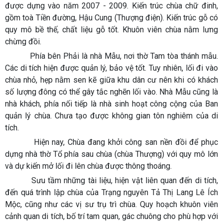
được dựng vào năm 2007 - 2009. Kiến trúc chùa chữ đinh,
gồm toà Tiền đường, Hậu Cung (Thượng điện). Kiến trúc gỗ có
quy mô bề thế, chất liệu gỗ tốt. Khuôn viên chùa nằm lưng
chừng đồi.
Phía bên Phải là nhà Mẫu, nơi thờ Tam tòa thánh mẫu.
Các di tích hiện được quản lý, bảo vệ tốt. Tuy nhiên, lối đi vào
chùa nhỏ, hẹp nằm sen kẽ giữa khu dân cư nên khi có khách
số lượng đông có thể gây tắc nghẽn lối vào. Nhà Mẫu cũng là
nhà khách, phía nối tiếp là nhà sinh hoạt công cộng của Ban
quản lý chùa. Chưa tạo được không gian tôn nghiêm của di
tích.
Hiện nay, Chùa đang khởi công san nền đồi để phục
dựng nhà thờ Tổ phía sau chùa (chùa Thượng) với quy mô lớn
và dự kiến mở lối đi lên chùa được thông thoáng.
Sưu tầm những tài liệu, hiện vật liên quan đến di tích,
đến quá trình lập chùa của Trạng nguyên Tả Thị Lang Lê Ích
Mộc, cũng như các vị sư trụ trì chùa. Quy hoạch khuôn viên
cảnh quan di tích, bố trí tam quan, gác chuông cho phù hợp với