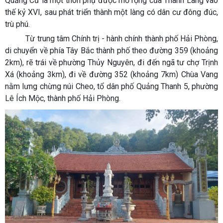
Quảng Cư là một thôn phụ được mở rộng của Thanh Lãng vào
thế kỷ XVI, sau phát triển thành một làng có dân cư đông đúc,
trù phú.
Từ trung tâm Chính trị - hành chính thành phố Hải Phòng,
di chuyển về phía Tây Bắc thành phố theo đường 359 (khoảng
2km), rẽ trái về phường Thủy Nguyên, đi đến ngã tư chợ Trịnh
Xá (khoảng 3km), đi về đường 352 (khoảng 7km) Chùa Vang
nằm lưng chừng núi Cheo, tổ dân phố Quảng Thanh 5, phường
Lê Ích Mộc, thành phố Hải Phòng.