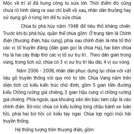
Mộc về trí sĩ đã hưng công tu sửa lớn. Thời điểm đó cũng
chưa rõ hình dáng ra sao chỉ biết về sau, nhân dân thường hay
sử dụng gỗ ở rừng lim để tu sửa chùa.
Chùa bị phá hủy năm 1948 để tiêu thổ kháng chiến.
Trước khi bị phá hủy, quần thể chùa gồm: Ở trung tâm là Chính
điện (thượng điện, hậu cung), phía sau chính điện là nhà tổ thờ
các vị tổ truyền đăng (dân gian gọi là chùa Hạ), hai bên chùa
Hạ là hai cây tháp thờ các vị tổ sư trụ trì... Theo dân gian trong
vùng, trong lịch sử, chùa có 3 vị sư trụ trì lâu dài, 4 vị sư vong.
Năm 2006 - 2008, nhân dân phục dựng lại chùa với vật
liệu gỗ truyền thống với quy mô to lớn. Chùa Vang nằm trên
diện tích có kiểu kiến trúc chữ đinh, gồm 5 gian tiền đường
kiểu Chồng rường giá chiêng, 3 gian Hậu cung vì chồng rường
giá chiêng. Phía ngoài, qua khoảng sân lên bậc tam cấp là vào
chính điện. Bờ nóc chùa có kiểu lưỡng long chầu bánh xe luân
hồi, phía hai bờ hồi có kiểu tay ngai. Chùa lợp ngói mũi hài
truyền thống.
Hệ thống tượng trên thượng điện, gồm: