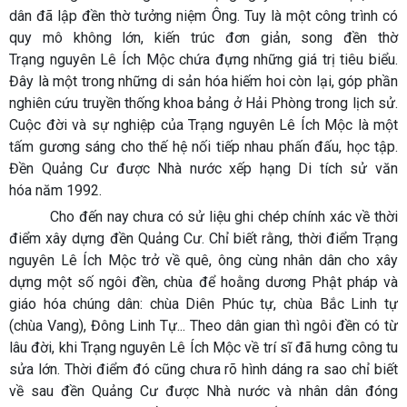
dân đã lập đền thờ tưởng niệm Ông. Tuy là một công trình có
quy mô không lớn, kiến trúc đơn giản, song đền thờ
Trạng nguyên Lê Ích Mộc chứa đựng những giá trị tiêu biểu.
Đây là một trong những di sản hóa hiếm hoi còn lại, góp phần
nghiên cứu truyền thống khoa bảng ở Hải Phòng trong lịch sử.
Cuộc đời và sự nghiệp của Trạng nguyên Lê Ích Mộc là một
tấm gương sáng cho thế hệ nối tiếp nhau phấn đấu, học tập.
Đền Quảng Cư được Nhà nước xếp hạng Di tích sử văn
hóa năm 1992.
Cho đến nay chưa có sử liệu ghi chép chính xác về thời
điểm xây dựng đền Quảng Cư. Chỉ biết rằng, thời điểm Trạng
nguyên Lê Ích Mộc trở về quê, ông cùng nhân dân cho xây
dựng một số ngôi đền, chùa để hoằng dương Phật pháp và
giáo hóa chúng dân: chùa Diên Phúc tự, chùa Bắc Linh tự
(chùa Vang), Đông Linh Tự... Theo dân gian thì ngôi đền có từ
lâu đời, khi Trạng nguyên Lê Ích Mộc về trí sĩ đã hưng công tu
sửa lớn. Thời điểm đó cũng chưa rõ hình dáng ra sao chỉ biết
về sau đền Quảng Cư được Nhà nước và nhân dân đóng