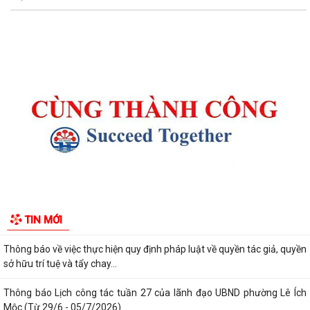
Thông báo kết quả Kỳ họp thứ 4 (Kỳ họp thường lệ giữa năm 2026)
HĐND phường khoá II, nhiệm kỳ 2026...
Thông báo Lịch công tác tuần 31 của lãnh đạo UBND phường Lê Ích
Mộc (Từ 27/7 - 02/8/2026)
Thông báo về việc cảnh giác với các hành vi giả mạo cơ quan nhà nước
để lừa đảo chiếm đoạt tài sản...