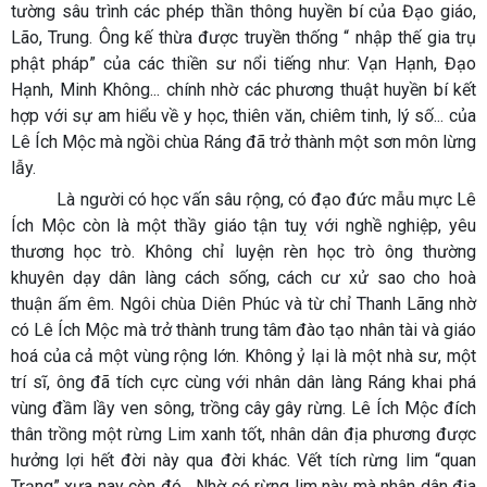
tường sâu trình các phép thần thông huyền bí của Đạo giáo,
Lão, Trung. Ông kế thừa được truyền thống “ nhập thế gia trụ
phật pháp” của các thiền sư nổi tiếng như: Vạn Hạnh, Đạo
Hạnh, Minh Không... chính nhờ các phương thuật huyền bí kết
hợp với sự am hiểu về y học, thiên văn, chiêm tinh, lý số... của
Lê Ích Mộc mà ngồi chùa Ráng đã trở thành một sơn môn lừng
lẫy.
Là người có học vấn sâu rộng, có đạo đức mẫu mực Lê
Ích Mộc còn là một thầy giáo tận tuỵ với nghề nghiệp, yêu
thương học trò. Không chỉ luyện rèn học trò ông thường
khuyên dạy dân làng cách sống, cách cư xử sao cho hoà
thuận ấm êm. Ngôi chùa Diên Phúc và từ chỉ Thanh Lãng nhờ
có Lê Ích Mộc mà trở thành trung tâm đào tạo nhân tài và giáo
hoá của cả một vùng rộng lớn. Không ỷ lại là một nhà sư, một
trí sĩ, ông đã tích cực cùng với nhân dân làng Ráng khai phá
vùng đầm lầy ven sông, trồng cây gây rừng. Lê Ích Mộc đích
thân trồng một rừng Lim xanh tốt, nhân dân địa phương được
hưởng lợi hết đời này qua đời khác. Vết tích rừng lim “quan
Trạng” xưa nay còn đó... Nhờ có rừng lim này mà nhân dân địa