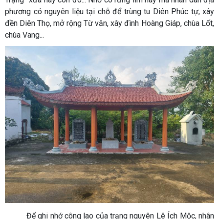
phương có nguyên liệu tại chỗ để trùng tu Diên Phúc tự, xây
đền Diên Thọ, mở rộng Từ văn, xây đình Hoàng Giáp, chùa Lốt,
chùa Vang...
Để ghi nhớ công lao của trạng nguyên Lê Ích Mộc, nhân