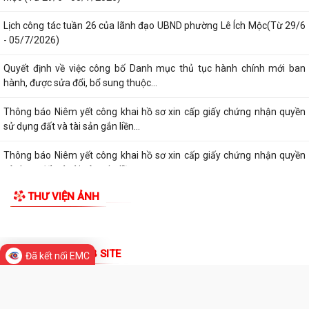
Thông báo lịch công tác tuần 30 của lãnh đạo UBND Phường Lê Ích
Mộc (Từ 20/7 - 26/7/2026)
Thông báo về việc niêm yết công khai kết quả xét duyệt trợ cấp đối
TIN MỚI
tượng bảo trợ xã hội trên địa...
Thông báo về việc thực hiện quy định pháp luật về quyền tác giả, quyền
sở hữu trí tuệ và tẩy chay...
Thông báo Lịch công tác tuần 27 của lãnh đạo UBND phường Lê Ích
Mộc (Từ 29/6 - 05/7/2026)
Lịch công tác tuần 26 của lãnh đạo UBND phường Lê Ích Mộc(Từ 29/6
- 05/7/2026)
Quyết định về việc công bố Danh mục thủ tục hành chính mới ban
Đã kết nối EMC
hành, được sửa đổi, bổ sung thuộc...
Thông báo Niêm yết công khai hồ sơ xin cấp giấy chứng nhận quyền
sử dụng đất và tài sản gắn liền...