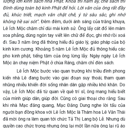
lượng lớn kinh sách nhà Phật. Khoa thi năm ấy, chế sách thi
Đình dùng toàn bộ kinh Phật để hỏi. Lời văn của ông rất đầy
đủ, khúc triết, mạch văn chặt chẽ, ý tứ sâu sắc, ghi nhớ
không hề sai sót”.
Đêm đêm, dưới ánh sáng của trăng khuya,
Lê Ích Mộc chăm chỉ dùi mài kinh sử. Ông lấy cát đổ lên mâm
xoa phẳng, dùng ngón tay viết lên chữ để đọc, ghi nhớ rồi xoá
đi. Sau 3 năm ông đã thông hiểu đủ giáo lý, giáo pháp của bộ
kinh kim cương. Khoảng 5 năm Lê Ích Mộc đủ thông hiểu các
pho kinh phật, tiếng tăm của ông lừng lẫy. Ngày ngày Lê Ích
Mộc ăn chay niệm Phật ở chùa Ráng, chăm chỉ đèn sách.
Lê Ích Mộc bước vào quan trường khi triều đình phong
kiến nhà Lê đang bước vào giai đoạn suy thoái; tham quan
nhũng nhiễu khiến đời sống nhân dân gặp nhiều khó khăn. Do
vậy, Lê Ích Mộc đã từ quan về quê trí sĩ, ông mang hiểu biết
của mình giúp dân, giúp đời. Cũng có giai thoại cho rằng: Sau
khi nhà Mạc đăng quang, Mạc Đăng Dung nghe lời tấu của
người bạn đồng khoa với Lê Ích Mộc là Thám hoa Lê Văn Thái
đã mời ông ra làm quan tới chức Tả Thị Lang bộ Lễ. Nhưng dù
quyền cao chức trọng nhưng ông lại một lần nữa ông lại rũ áo