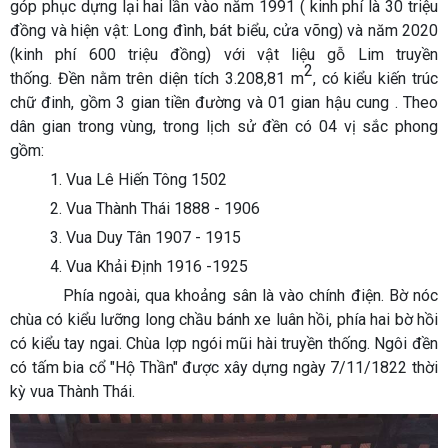
góp phục dựng lại hai lần vào năm 1991 ( kinh phí là 30 triệu
đồng và hiện vật: Long đình, bát biểu, cửa võng) và năm 2020
(kinh phí 600 triệu đồng) với vật liệu gỗ Lim truyền
2
thống. Đền nằm trên diện tích 3.208,81 m
, có kiểu kiến trúc
chữ đinh, gồm 3 gian tiền đường và 01 gian hậu cung . Theo
dân gian trong vùng, trong lịch sử đền có 04 vị sắc phong
gồm:
1. Vua Lê Hiến Tông 1502
2. Vua Thành Thái 1888 - 1906
3. Vua Duy Tân 1907 - 1915
4. Vua Khải Định 1916 -1925
Phía ngoài, qua khoảng sân là vào chính điện. Bờ nóc
chùa có kiểu lưỡng long chầu bánh xe luân hồi, phía hai bờ hồi
có kiểu tay ngai. Chùa lợp ngói mũi hài truyền thống. Ngôi đền
có tấm bia cổ "Hộ Thần" được xây dựng ngày 7/11/1822 thời
kỳ vua Thành Thái.