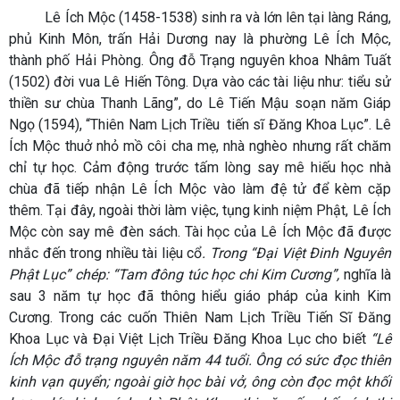
Lê Ích Mộc (1458-1538) sinh ra và lớn lên tại làng Ráng,
phủ Kinh Môn, trấn Hải Dương nay là phường Lê Ích Mộc,
thành phố Hải Phòng. Ông đỗ Trạng nguyên khoa Nhâm Tuất
(1502) đời vua Lê Hiến Tông. Dựa vào các tài liệu như: tiểu sử
thiền sư chùa Thanh Lãng”, do Lê Tiến Mậu soạn năm Giáp
Ngọ (1594), “Thiên Nam Lịch Triều tiến sĩ Đăng Khoa Lục”. Lê
Ích Mộc thuở nhỏ mồ côi cha mẹ, nhà nghèo nhưng rất chăm
chỉ tự học. Cảm động trước tấm lòng say mê hiếu học nhà
chùa đã tiếp nhận Lê Ích Mộc vào làm đệ tử để kèm cặp
thêm. Tại đây, ngoài thời làm việc, tụng kinh niệm Phật, Lê Ích
Mộc còn say mê đèn sách. Tài học của Lê Ích Mộc đã được
nhắc đến trong nhiều tài liệu cổ
. Trong “Đại Việt Đinh Nguyên
Phật Lục” chép: “Tam đông túc học chi Kim Cương”,
nghĩa là
sau 3 năm tự học đã thông hiểu giáo pháp của kinh Kim
Cương. Trong các cuốn Thiên Nam Lịch Triều Tiến Sĩ Đăng
Khoa Lục và Đại Việt Lịch Triều Đăng Khoa Lục cho biết
“Lê
Ích Mộc đỗ trạng nguyên năm 44 tuổi. Ông có sức đọc thiên
kinh vạn quyển; ngoài giờ học bài vở, ông còn đọc một khối