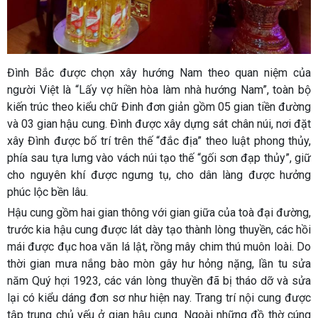
Đình Bắc được chọn xây hướng Nam theo quan niệm của
người Việt là “Lấy vợ hiền hòa làm nhà hướng Nam”, toàn bộ
kiến trúc theo kiểu chữ Đinh đơn giản gồm 05 gian tiền đường
và 03 gian hậu cung. Đình được xây dựng sát chân núi, nơi đặt
xây Đình được bố trí trên thế “đắc địa” theo luật phong thủy,
phía sau tựa lưng vào vách núi tạo thế “gối sơn đạp thủy”, giữ
cho nguyên khí được ngưng tụ, cho dân làng được hưởng
phúc lộc bền lâu.
Hậu cung gồm hai gian thông với gian giữa của toà đại đường,
trước kia hậu cung được lát dày tạo thành lòng thuyền, các hồi
mái được đục hoa văn lá lật, rồng mây chim thú muôn loài. Do
thời gian mưa nắng bào mòn gây hư hỏng nặng, lần tu sửa
năm Quý hợi 1923, các ván lòng thuyền đã bị tháo dỡ và sửa
lại có kiểu dáng đơn sơ như hiện nay. Trang trí nội cung được
tập trung chủ yếu ở gian hậu cung. Ngoài những đồ thờ cúng