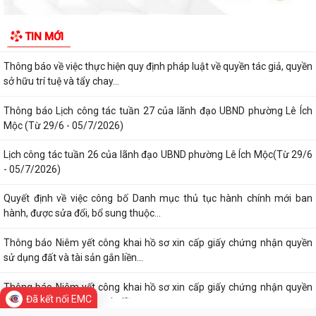
Thông báo về việc cảnh giác với các hành vi giả mạo cơ quan nhà nước
để lừa đảo chiếm đoạt tài sản...
Thông báo lịch công tác tuần 30 của lãnh đạo UBND Phường Lê Ích
Mộc (Từ 20/7 - 26/7/2026)
Thông báo về việc niêm yết công khai kết quả xét duyệt trợ cấp đối
TIN MỚI
tượng bảo trợ xã hội trên địa...
Thông báo về việc thực hiện quy định pháp luật về quyền tác giả, quyền
sở hữu trí tuệ và tẩy chay...
Thông báo Lịch công tác tuần 27 của lãnh đạo UBND phường Lê Ích
Mộc (Từ 29/6 - 05/7/2026)
Lịch công tác tuần 26 của lãnh đạo UBND phường Lê Ích Mộc(Từ 29/6
- 05/7/2026)
Quyết định về việc công bố Danh mục thủ tục hành chính mới ban
Đã kết nối EMC
hành, được sửa đổi, bổ sung thuộc...