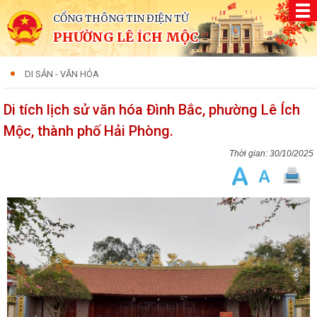
CỔNG THÔNG TIN ĐIỆN TỬ
PHƯỜNG LÊ ÍCH MỘC
DI SẢN - VĂN HÓA
Di tích lịch sử văn hóa Đình Bắc, phường Lê Ích
Mộc, thành phố Hải Phòng.
30/10/2025