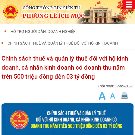
CỔNG THÔNG TIN ĐIỆN TỬ
PHƯỜNG LÊ ÍCH MỘC
HỖ TRỢ NGƯỜI DÂN, DOANH NGHIỆP
CHÍNH SÁCH THUẾ VÀ QUẢN LÝ THUẾ ĐỐI VỚI HỘ KINH DOANH
Chính sách thuế và quản lý thuế đối với hộ kinh
doanh, cá nhân kinh doanh có doanh thu năm
trên 500 triệu đồng đến 03 tỷ đồng
17/05/2026