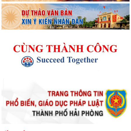
Thông báo kết quả Kỳ họp thứ 4 (Kỳ họp thường lệ giữa năm 2026)
HĐND phường khoá II, nhiệm kỳ 2026...
Thông báo Lịch công tác tuần 31 của lãnh đạo UBND phường Lê Ích
Mộc (Từ 27/7 - 02/8/2026)
Thông báo về việc cảnh giác với các hành vi giả mạo cơ quan nhà nước
để lừa đảo chiếm đoạt tài sản...
Thông báo lịch công tác tuần 30 của lãnh đạo UBND Phường Lê Ích
Mộc (Từ 20/7 - 26/7/2026)
Thông báo về việc niêm yết công khai kết quả xét duyệt trợ cấp đối