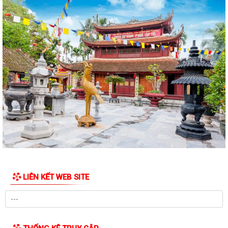
Thông báo niêm yết công khai hồ sơ xin cấp giấy chứng nhận quyền
sử dụng đất và tài sản gắn liền...
Thông báo niêm yết công khai hồ sơ xin cấp giấy chứng nhận quyền
sử dụng đất và tài sản gắn liền...
Thông báo niêm yết công khai hồ sơ xin cấp giấy chứng nhận quyền
sử dụng đất và tài sản gắn liền...
Thông báo niêm yết công khai hồ sơ xin cấp giấy chứng nhận quyền
sử dụng đất và tài sản gắn liền...
Thông báo Lịch công tác tuần 24 của lãnh đạo UBND Phường Lê Ích
Mộc (Từ 08/6 - 14/06/2026)
LIÊN KẾT WEB SITE
Lãnh đạo Phường Lê Ích Mộc kiểm tra công tác chuẩn bị cơ sở vật chất
phục vụ Kỳ thi tuyển sinh lớp...
Phương án sắp xếp tổ chức lại tổ dân phố trên địa bàn Phường Lê Ích
Mộc