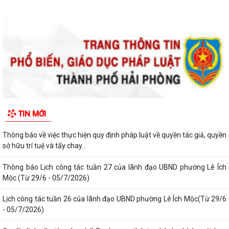
Thông báo Lịch công tác tuần 31 của lãnh đạo UBND phường Lê Ích
Mộc (Từ 27/7 - 02/8/2026)
Thông báo về việc cảnh giác với các hành vi giả mạo cơ quan nhà nước
để lừa đảo chiếm đoạt tài sản...
Thông báo lịch công tác tuần 30 của lãnh đạo UBND Phường Lê Ích
Mộc (Từ 20/7 - 26/7/2026)
Thông báo về việc niêm yết công khai kết quả xét duyệt trợ cấp đối
TIN MỚI
tượng bảo trợ xã hội trên địa...
Thông báo về việc thực hiện quy định pháp luật về quyền tác giả, quyền
sở hữu trí tuệ và tẩy chay...
Thông báo Lịch công tác tuần 27 của lãnh đạo UBND phường Lê Ích
Mộc (Từ 29/6 - 05/7/2026)
Lịch công tác tuần 26 của lãnh đạo UBND phường Lê Ích Mộc(Từ 29/6
- 05/7/2026)