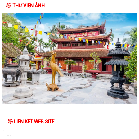
THƯ VIỆN ẢNH
Quyết định về việc công bố Danh mục thủ tục hành chính mới ban
hành, được sửa đổi,bổ sung thuộc...
Thông báo niêm yết công khai hồ sơ xin cấp giấy chứng nhận quyền
sử dụng đất và tài sản gắn liền...
Thông báo niêm yết công khai hồ sơ xin cấp giấy chứng nhận quyền
sử dụng đất và tài sản gắn liền...
Thông báo niêm yết công khai hồ sơ xin cấp giấy chứng nhận quyền
sử dụng đất và tài sản gắn liền...
Thông báo niêm yết công khai hồ sơ xin cấp giấy chứng nhận quyền
sử dụng đất và tài sản gắn liền...
Thông báo Lịch công tác tuần 24 của lãnh đạo UBND Phường Lê Ích
Mộc (Từ 08/6 - 14/06/2026)
LIÊN KẾT WEB SITE
Lãnh đạo Phường Lê Ích Mộc kiểm tra công tác chuẩn bị cơ sở vật chất
phục vụ Kỳ thi tuyển sinh lớp...