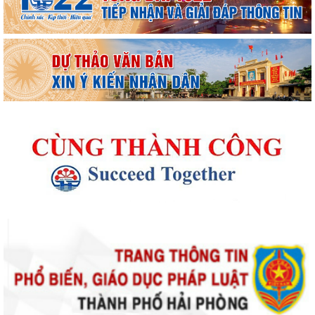
Thông báo kết quả Kỳ họp thứ 4 (Kỳ họp thường lệ giữa năm 2026)
HĐND phường khoá II, nhiệm kỳ 2026...
Thông báo Lịch công tác tuần 31 của lãnh đạo UBND phường Lê Ích
Mộc (Từ 27/7 - 02/8/2026)
Thông báo về việc cảnh giác với các hành vi giả mạo cơ quan nhà nước
để lừa đảo chiếm đoạt tài sản...
Thông báo lịch công tác tuần 30 của lãnh đạo UBND Phường Lê Ích
Mộc (Từ 20/7 - 26/7/2026)