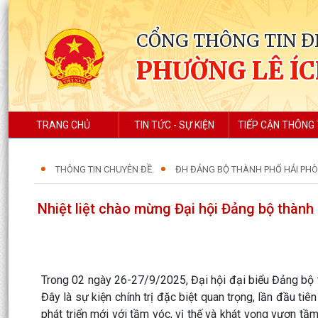
CỔNG THÔNG TIN Đ
PHƯỜNG LÊ Í
TRANG CHỦ
TIN TỨC - SỰ KIỆN
TIẾP CẬN THÔNG 
THÔNG TIN CHUYÊN ĐỀ.
ĐH ĐẢNG BỘ THÀNH PHỐ HẢI PH
Nhiệt liệt chào mừng Đại hội Đảng bộ thành 
Trong 02 ngày 26-27/9/2025, Đại hội đại biểu Đảng bộ t
Đây là sự kiện chính trị đặc biệt quan trọng, lần đầu ti
phát triển mới với tầm vóc, vị thế và khát vọng vươn tầm 