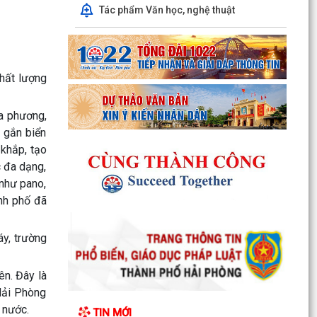
Tác phẩm Văn học, nghệ thuật
Thông báo kết quả Kỳ họp thứ 4 (Kỳ họp thường
lệ giữa năm 2026) HĐND phường khoá II, nhiệm
kỳ 2026...
chất lượng
Thông báo Lịch công tác tuần 31 của lãnh đạo
ịa phương,
UBND phường Lê Ích Mộc (Từ 27/7 -
à gắn biển
02/8/2026)
 khắp, tạo
Thông báo về việc cảnh giác với các hành vi giả
c đa dạng,
mạo cơ quan nhà nước để lừa đảo chiếm đoạt
 như pano,
tài sản...
ành phố đã
Thông báo lịch công tác tuần 30 của lãnh đạo
áy, trường
UBND Phường Lê Ích Mộc (Từ 20/7 -
26/7/2026)
ên. Đây là
Thông báo về việc niêm yết công khai kết quả
Hải Phòng
xét duyệt trợ cấp đối tượng bảo trợ xã hội trên
 nước.
TIN MỚI
địa...