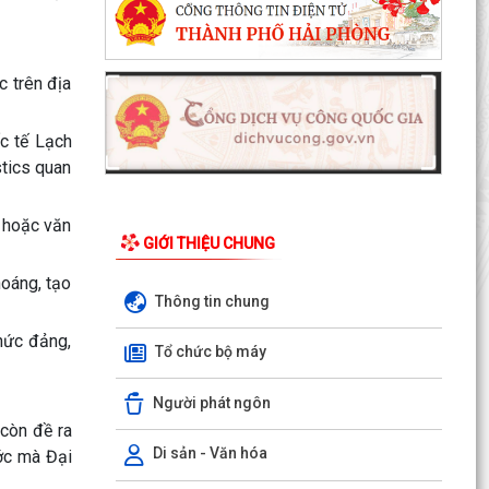
c trên địa
c tế Lạch
stics quan
o hoặc văn
GIỚI THIỆU CHUNG
hoáng, tạo
Thông tin chung
hức đảng,
Tổ chức bộ máy
Người phát ngôn
 còn đề ra
Di sản - Văn hóa
ớc mà Đại