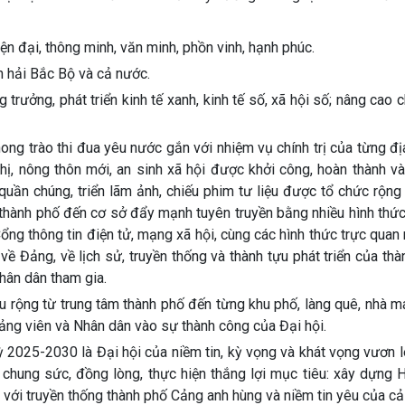
ện đại, thông minh, văn minh, phồn vinh, hạnh phúc.
n hải Bắc Bộ và cả nước.
rưởng, phát triển kinh tế xanh, kinh tế số, xã hội số; nâng cao 
ong trào thi đua yêu nước gắn với nhiệm vụ chính trị của từng đ
thị, nông thôn mới, an sinh xã hội được khởi công, hoàn thành v
uần chúng, triển lãm ảnh, chiếu phim tư liệu được tổ chức rộng
ừ thành phố đến cơ sở đẩy mạnh tuyên truyền bằng nhiều hình thứ
, Cổng thông tin điện tử, mạng xã hội, cùng các hình thức trực quan
u về Đảng, về lịch sử, truyền thống và thành tựu phát triển của th
hân dân tham gia.
âu rộng từ trung tâm thành phố đến từng khu phố, làng quê, nhà m
ảng viên và Nhân dân vào sự thành công của Đại hội.
 2025-2030 là Đại hội của niềm tin, kỳ vọng và khát vọng vươn l
chung sức, đồng lòng, thực hiện thắng lợi mục tiêu: xây dựng 
g với truyền thống thành phố Cảng anh hùng và niềm tin yêu của cả