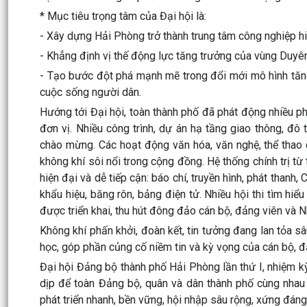
* Mục tiêu trọng tâm của Đại hội là:
- Xây dựng Hải Phòng trở thành trung tâm công nghiệp hi
- Khẳng định vị thế động lực tăng trưởng của vùng Duyê
- Tạo bước đột phá mạnh mẽ trong đổi mới mô hình tăng t
cuộc sống người dân.
Hướng tới Đại hội, toàn thành phố đã phát động nhiều ph
đơn vị. Nhiều công trình, dự án hạ tầng giao thông, đô 
chào mừng. Các hoạt động văn hóa, văn nghệ, thể thao q
không khí sôi nổi trong cộng đồng. Hệ thống chính trị t
hiện đại và dễ tiếp cận: báo chí, truyền hình, phát thanh
khẩu hiệu, băng rôn, bảng điện tử. Nhiều hội thi tìm hiể
được triển khai, thu hút đông đảo cán bộ, đảng viên và N
Không khí phấn khởi, đoàn kết, tin tưởng đang lan tỏa s
học, góp phần củng cố niềm tin và kỳ vọng của cán bộ, đ
Đại hội Đảng bộ thành phố Hải Phòng lần thứ I, nhiệm kỳ
dịp để toàn Đảng bộ, quân và dân thành phố cùng nhau 
phát triển nhanh, bền vững, hội nhập sâu rộng, xứng đán