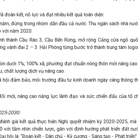
đoàn kết, nỗ lực và đạt nhiều kết quả toàn diện:
1%/năm, đứng trong nhóm dẫn đầu cả nước. Thu ngân sách nhà nướ
o với năm 2020.
hánh thành Cầu Rào 3, Cầu Bến Rừng, mở rộng Cảng cửa ngõ quố
ng vành đai 2 – 3. Hải Phòng từng bước trở thành trung tâm logi
ảm còn dưới 1%; 100% xã, phường đạt chuẩn nông thôn mới nâng ca
ư, chất lượng dịch vụ nâng cao.
xã hội đảm bảo, môi trường đầu tư kinh doanh ngày càng thông t
 đổi mới, nâng cao năng lực lãnh đạo và sức chiến đấu của tổ c
2025-2030:
t, đánh giá kết quả thực hiện Nghị quyết nhiệm kỳ 2020-2025, mà
 với tầm nhìn chiến lược, gắn với định hướng phát triển đất nư
 hội là: “Đoàn kết - Dân chủ - Kỷ cương - Sáng tạo - Phát triển”.