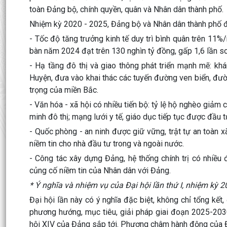
toàn Đảng bộ, chính quyền, quân và Nhân dân thành phố.
Nhiệm kỳ 2020 - 2025, Đảng bộ và Nhân dân thành phố đã 
- Tốc độ tăng trưởng kinh tế duy trì bình quân trên 1
bàn năm 2024 đạt trên 130 nghìn tỷ đồng, gấp 1,6 lần s
- Hạ tầng đô thị và giao thông phát triển mạnh mẽ: k
Huyện, đưa vào khai thác các tuyến đường ven biển, đườ
trọng của miền Bắc.
- Văn hóa - xã hội có nhiều tiến bộ: tỷ lệ hộ nghèo gi
minh đô thị; mạng lưới y tế, giáo dục tiếp tục được đầu t
- Quốc phòng - an ninh được giữ vững, trật tự an toàn 
niềm tin cho nhà đầu tư trong và ngoài nước.
- Công tác xây dựng Đảng, hệ thống chính trị có nhiều
củng cố niềm tin của Nhân dân với Đảng.
* Ý nghĩa và nhiệm vụ của Đại hội lần thứ I, nhiệm kỳ 
Đại hội lần này có ý nghĩa đặc biệt, không chỉ tổng kế
phương hướng, mục tiêu, giải pháp giai đoạn 2025-2030
hội XIV của Đảng sắp tới. Phương châm hành động của Đại