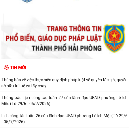
Thông báo kết quả Kỳ họp thứ 4 (Kỳ họp thường lệ giữa năm 2026)
HĐND phường khoá II, nhiệm kỳ 2026...
Thông báo Lịch công tác tuần 31 của lãnh đạo UBND phường Lê Ích
Mộc (Từ 27/7 - 02/8/2026)
Thông báo về việc cảnh giác với các hành vi giả mạo cơ quan nhà nước
để lừa đảo chiếm đoạt tài sản...
Thông báo lịch công tác tuần 30 của lãnh đạo UBND Phường Lê Ích
Mộc (Từ 20/7 - 26/7/2026)
Thông báo về việc niêm yết công khai kết quả xét duyệt trợ cấp đối
TIN MỚI
tượng bảo trợ xã hội trên địa...
Thông báo về việc thực hiện quy định pháp luật về quyền tác giả, quyền
sở hữu trí tuệ và tẩy chay...