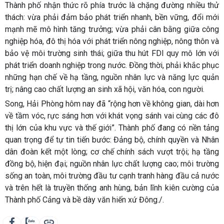
Thành phố nhận thức rõ phía trước là chặng đường nhiều thử
thách: vừa phải đảm bảo phát triển nhanh, bền vững, đổi mới
mạnh mẽ mô hình tăng trưởng; vừa phải cân bằng giữa công
nghiệp hóa, đô thị hóa với phát triển nông nghiệp, nông thôn và
bảo vệ môi trường sinh thái; giữa thu hút FDI quy mô lớn với
phát triển doanh nghiệp trong nước. Đồng thời, phải khắc phục
những hạn chế về hạ tầng, nguồn nhân lực và năng lực quản
trị; nâng cao chất lượng an sinh xã hội, văn hóa, con người.
Song, Hải Phòng hôm nay đã “rộng hơn về không gian, dài hơn
về tầm vóc, rực sáng hơn với khát vọng sánh vai cùng các đô
thị lớn của khu vực và thế giới”. Thành phố đang có nền tảng
quan trọng để tự tin tiến bước: Đảng bộ, chính quyền và Nhân
dân đoàn kết một lòng; cơ chế chính sách vượt trội; hạ tầng
đồng bộ, hiện đại; nguồn nhân lực chất lượng cao; môi trường
sống an toàn, môi trường đầu tư cạnh tranh hàng đầu cả nước
và trên hết là truyền thống anh hùng, bản lĩnh kiên cường của
Thành phố Cảng và bề dày văn hiến xứ Đông./.