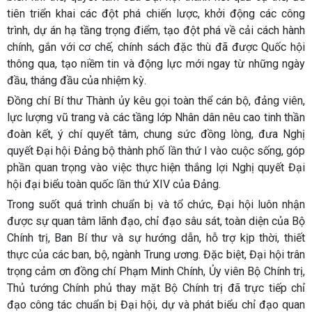
tiên triển khai các đột phá chiến lược, khởi động các công
trình, dự án hạ tầng trọng điểm, tạo đột phá về cải cách hành
chính, gắn với cơ chế, chính sách đặc thù đã được Quốc hội
thông qua, tạo niềm tin và động lực mới ngay từ những ngày
đầu, tháng đầu của nhiệm kỳ.
Đồng chí Bí thư Thành ủy kêu gọi toàn thể cán bộ, đảng viên,
lực lượng vũ trang và các tầng lớp Nhân dân nêu cao tinh thần
đoàn kết, ý chí quyết tâm, chung sức đồng lòng, đưa Nghị
quyết Đại hội Đảng bộ thành phố lần thứ I vào cuộc sống, góp
phần quan trọng vào việc thực hiện thắng lợi Nghị quyết Đại
hội đại biểu toàn quốc lần thứ XIV của Đảng.
Trong suốt quá trình chuẩn bị và tổ chức, Đại hội luôn nhận
được sự quan tâm lãnh đạo, chỉ đạo sâu sát, toàn diện của Bộ
Chính trị, Ban Bí thư và sự hướng dẫn, hỗ trợ kịp thời, thiết
thực của các ban, bộ, ngành Trung ương. Đặc biệt, Đại hội trân
trọng cảm ơn đồng chí Phạm Minh Chính, Ủy viên Bộ Chính trị,
Thủ tướng Chính phủ thay mặt Bộ Chính trị đã trực tiếp chỉ
đạo công tác chuẩn bị Đại hội, dự và phát biểu chỉ đạo quan