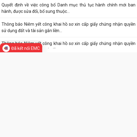
Thông báo Lịch công tác tuần 27 của lãnh đạo UBND phường Lê Ích
Mộc (Từ 29/6 - 05/7/2026)
Lịch công tác tuần 26 của lãnh đạo UBND phường Lê Ích Mộc(Từ 29/6
- 05/7/2026)
Quyết định về việc công bố Danh mục thủ tục hành chính mới ban
Đã kết nối EMC
hành, được sửa đổi, bổ sung thuộc...
Thông báo Niêm yết công khai hồ sơ xin cấp giấy chứng nhận quyền
sử dụng đất và tài sản gắn liền...
Thông báo Niêm yết công khai hồ sơ xin cấp giấy chứng nhận quyền
sử dụng đất và tài sản gắn liền...
THƯ VIỆN ẢNH
Quyết định về việc công bố Danh mục thủ tục hành chính mới ban
hành, được sửa đổi,bổ sung thuộc...
Thông báo niêm yết công khai hồ sơ xin cấp giấy chứng nhận quyền
sử dụng đất và tài sản gắn liền...