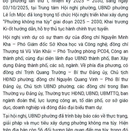
bộ phường lần thứ I, nhiệm kỳ 2025 – 2030, sáng ngày
03/10/2025, tại Trung tâm Hội nghị phường, UBND phường
Lê Ích Mộc đã long trọng tổ chức Hội nghị triển khai xây dựng
“Phường không ma túy” giai đoạn 2025 – 2030; Khai trương
Ki-ốt hướng dẫn, hỗ trợ thủ tục hành chính trực tuyến.
Hội nghị vinh dự có sự tham dự của đồng chí Nguyễn Minh
Kha – Phó Giám đốc Sở Khoa học và Công nghệ; đồng chí
Thượng tá Vũ Văn Khải – Phó Trưởng phòng PC04, Công an
thành phố; cùng đại diện lãnh đạo UBND thành phố, Ban Xây
dựng Đảng thành phố, các sở, ngành. Về phía địa phương, có
đồng chí Trịnh Quang Trường – Bí thư Đảng ủy, Chủ tịch
HĐND phường; đồng chí Nguyễn Quang Vinh – Phó Bí thư
Đảng ủy, Chủ tịch UBND phường; các đồng chí trong Ban
Thường vụ Đảng ủy, Thường trực HĐND, UBND, UBMTTQ, ban
ngành đoàn thể, lực lượng công an, tổ dân phố, cơ sở giáo
dục, doanh nghiệp và đông đảo đại biểu tham dự.
Tại hội nghị, UBND phường đã trình bày báo cáo về thực trạng,
giải pháp và mục tiêu xây dựng phường không ma túy. Hiện
trên địa bàn còn 56 đối tượng liên quan đến ma túy, trong đó