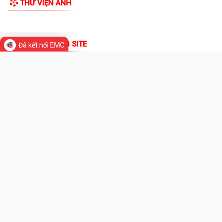
Lịch công tác tuần 26 của lãnh đạo UBND phường Lê Ích Mộc(Từ 29/6
- 05/7/2026)
Quyết định về việc công bố Danh mục thủ tục hành chính mới ban
Đã kết nối EMC
hành, được sửa đổi, bổ sung thuộc...
Thông báo Niêm yết công khai hồ sơ xin cấp giấy chứng nhận quyền
sử dụng đất và tài sản gắn liền...
Thông báo Niêm yết công khai hồ sơ xin cấp giấy chứng nhận quyền
sử dụng đất và tài sản gắn liền...
THƯ VIỆN ẢNH
Quyết định về việc công bố Danh mục thủ tục hành chính mới ban
hành, được sửa đổi,bổ sung thuộc...
Thông báo niêm yết công khai hồ sơ xin cấp giấy chứng nhận quyền
sử dụng đất và tài sản gắn liền...
Thông báo niêm yết công khai hồ sơ xin cấp giấy chứng nhận quyền
sử dụng đất và tài sản gắn liền...
Thông báo niêm yết công khai hồ sơ xin cấp giấy chứng nhận quyền