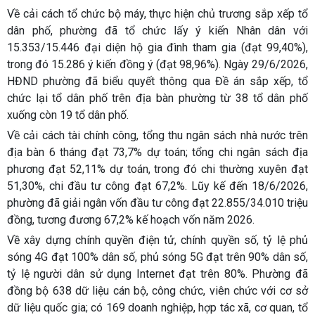
Về cải cách tổ chức bộ máy, thực hiện chủ trương sắp xếp tổ
dân phố, phường đã tổ chức lấy ý kiến Nhân dân với
15.353/15.446 đại diện hộ gia đình tham gia (đạt 99,40%),
trong đó 15.286 ý kiến đồng ý (đạt 98,96%). Ngày 29/6/2026,
HĐND phường đã biểu quyết thông qua Đề án sắp xếp, tổ
chức lại tổ dân phố trên địa bàn phường từ 38 tổ dân phố
xuống còn 19 tổ dân phố.
Về cải cách tài chính công, tổng thu ngân sách nhà nước trên
địa bàn 6 tháng đạt 73,7% dự toán; tổng chi ngân sách địa
phương đạt 52,11% dự toán, trong đó chi thường xuyên đạt
51,30%, chi đầu tư công đạt 67,2%. Lũy kế đến 18/6/2026,
phường đã giải ngân vốn đầu tư công đạt 22.855/34.010 triệu
đồng, tương đương 67,2% kế hoạch vốn năm 2026.
Về xây dựng chính quyền điện tử, chính quyền số, tỷ lệ phủ
sóng 4G đạt 100% dân số, phủ sóng 5G đạt trên 90% dân số,
tỷ lệ người dân sử dụng Internet đạt trên 80%. Phường đã
đồng bộ 638 dữ liệu cán bộ, công chức, viên chức với cơ sở
dữ liệu quốc gia; có 169 doanh nghiệp, hợp tác xã, cơ quan, tổ