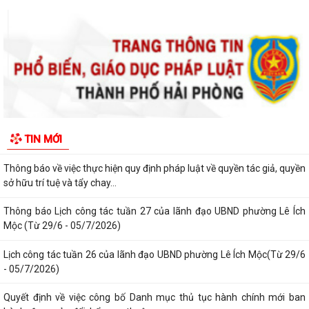
Mộc (Từ 27/7 - 02/8/2026)
Thông báo về việc cảnh giác với các hành vi giả mạo cơ quan nhà nước
để lừa đảo chiếm đoạt tài sản...
Thông báo lịch công tác tuần 30 của lãnh đạo UBND Phường Lê Ích
Mộc (Từ 20/7 - 26/7/2026)
Thông báo về việc niêm yết công khai kết quả xét duyệt trợ cấp đối
TIN MỚI
tượng bảo trợ xã hội trên địa...
Thông báo về việc thực hiện quy định pháp luật về quyền tác giả, quyền
sở hữu trí tuệ và tẩy chay...
Thông báo Lịch công tác tuần 27 của lãnh đạo UBND phường Lê Ích
Mộc (Từ 29/6 - 05/7/2026)
Lịch công tác tuần 26 của lãnh đạo UBND phường Lê Ích Mộc(Từ 29/6
- 05/7/2026)
Quyết định về việc công bố Danh mục thủ tục hành chính mới ban