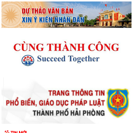
Thông báo kết quả Kỳ họp thứ 4 (Kỳ họp thường lệ giữa năm 2026)
HĐND phường khoá II, nhiệm kỳ 2026...
Thông báo Lịch công tác tuần 31 của lãnh đạo UBND phường Lê Ích
Mộc (Từ 27/7 - 02/8/2026)
Thông báo về việc cảnh giác với các hành vi giả mạo cơ quan nhà nước
để lừa đảo chiếm đoạt tài sản...
Thông báo lịch công tác tuần 30 của lãnh đạo UBND Phường Lê Ích
Mộc (Từ 20/7 - 26/7/2026)
Thông báo về việc niêm yết công khai kết quả xét duyệt trợ cấp đối