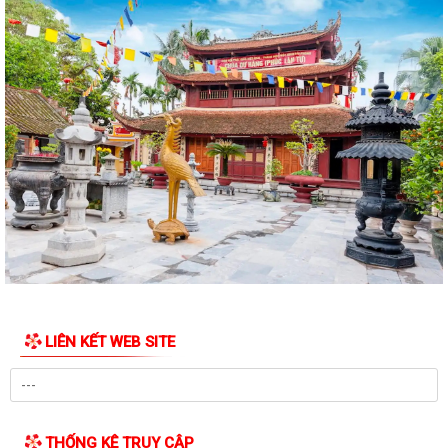
Thông báo niêm yết công khai hồ sơ xin cấp giấy chứng nhận quyền
sử dụng đất và tài sản gắn liền...
Thông báo niêm yết công khai hồ sơ xin cấp giấy chứng nhận quyền
sử dụng đất và tài sản gắn liền...
Thông báo niêm yết công khai hồ sơ xin cấp giấy chứng nhận quyền
sử dụng đất và tài sản gắn liền...
Thông báo niêm yết công khai hồ sơ xin cấp giấy chứng nhận quyền
sử dụng đất và tài sản gắn liền...
Thông báo Lịch công tác tuần 24 của lãnh đạo UBND Phường Lê Ích
Mộc (Từ 08/6 - 14/06/2026)
LIÊN KẾT WEB SITE
Lãnh đạo Phường Lê Ích Mộc kiểm tra công tác chuẩn bị cơ sở vật chất
phục vụ Kỳ thi tuyển sinh lớp...
Phương án sắp xếp tổ chức lại tổ dân phố trên địa bàn Phường Lê Ích
Mộc
THỐNG KÊ TRUY CẬP