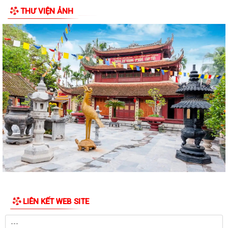
THƯ VIỆN ẢNH
Quyết định về việc công bố Danh mục thủ tục hành chính mới ban
hành, được sửa đổi,bổ sung thuộc...
Thông báo niêm yết công khai hồ sơ xin cấp giấy chứng nhận quyền
sử dụng đất và tài sản gắn liền...
Thông báo niêm yết công khai hồ sơ xin cấp giấy chứng nhận quyền
sử dụng đất và tài sản gắn liền...
Thông báo niêm yết công khai hồ sơ xin cấp giấy chứng nhận quyền
sử dụng đất và tài sản gắn liền...
Thông báo niêm yết công khai hồ sơ xin cấp giấy chứng nhận quyền
sử dụng đất và tài sản gắn liền...
Thông báo Lịch công tác tuần 24 của lãnh đạo UBND Phường Lê Ích
Mộc (Từ 08/6 - 14/06/2026)
LIÊN KẾT WEB SITE
Lãnh đạo Phường Lê Ích Mộc kiểm tra công tác chuẩn bị cơ sở vật chất
phục vụ Kỳ thi tuyển sinh lớp...