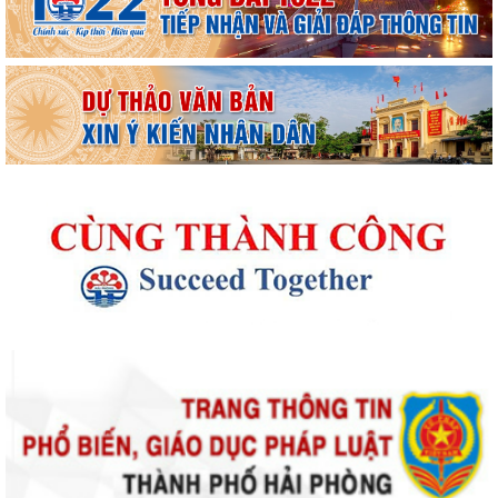
Thông báo kết quả Kỳ họp thứ 4 (Kỳ họp thường lệ giữa năm 2026)
HĐND phường khoá II, nhiệm kỳ 2026...
Thông báo Lịch công tác tuần 31 của lãnh đạo UBND phường Lê Ích
Mộc (Từ 27/7 - 02/8/2026)
Thông báo về việc cảnh giác với các hành vi giả mạo cơ quan nhà nước
để lừa đảo chiếm đoạt tài sản...
Thông báo lịch công tác tuần 30 của lãnh đạo UBND Phường Lê Ích
Mộc (Từ 20/7 - 26/7/2026)