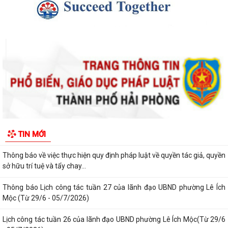
Thông báo kết quả Kỳ họp thứ 4 (Kỳ họp thường lệ giữa năm 2026)
HĐND phường khoá II, nhiệm kỳ 2026...
Thông báo Lịch công tác tuần 31 của lãnh đạo UBND phường Lê Ích
Mộc (Từ 27/7 - 02/8/2026)
Thông báo về việc cảnh giác với các hành vi giả mạo cơ quan nhà nước
để lừa đảo chiếm đoạt tài sản...
Thông báo lịch công tác tuần 30 của lãnh đạo UBND Phường Lê Ích
Mộc (Từ 20/7 - 26/7/2026)
Thông báo về việc niêm yết công khai kết quả xét duyệt trợ cấp đối
TIN MỚI
tượng bảo trợ xã hội trên địa...
Thông báo về việc thực hiện quy định pháp luật về quyền tác giả, quyền
sở hữu trí tuệ và tẩy chay...
Thông báo Lịch công tác tuần 27 của lãnh đạo UBND phường Lê Ích