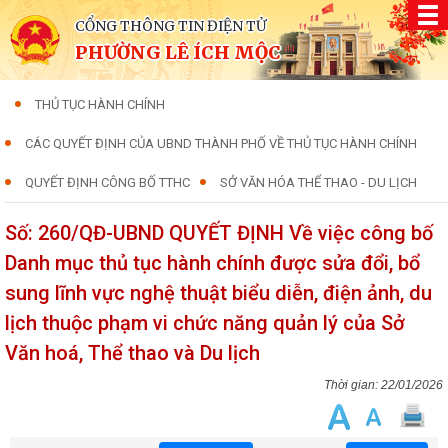
CỔNG THÔNG TIN ĐIỆN TỬ
PHƯỜNG LÊ ÍCH MỘC
THỦ TỤC HÀNH CHÍNH
CÁC QUYẾT ĐỊNH CỦA UBND THÀNH PHỐ VỀ THỦ TỤC HÀNH CHÍNH
QUYẾT ĐỊNH CÔNG BỐ TTHC
SỞ VĂN HÓA THỂ THAO - DU LỊCH
Số: 260/QĐ-UBND QUYẾT ĐỊNH Về việc công bố
Danh mục thủ tục hành chính được sửa đổi, bổ
sung lĩnh vực nghệ thuật biểu diễn, điện ảnh, du
lịch thuộc phạm vi chức năng quản lý của Sở
Văn hoá, Thể thao và Du lịch
22/01/2026