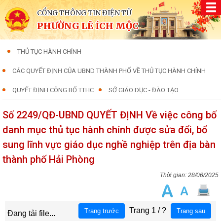
CỔNG THÔNG TIN ĐIỆN TỬ
PHƯỜNG LÊ ÍCH MỘC
THỦ TỤC HÀNH CHÍNH
CÁC QUYẾT ĐỊNH CỦA UBND THÀNH PHỐ VỀ THỦ TỤC HÀNH CHÍNH
QUYẾT ĐỊNH CÔNG BỐ TTHC
SỞ GIÁO DỤC - ĐÀO TẠO
Số 2249/QĐ-UBND QUYẾT ĐỊNH Về việc công bố
danh mục thủ tục hành chính được sửa đổi, bổ
sung lĩnh vực giáo dục nghề nghiệp trên địa bàn
thành phố Hải Phòng
28/06/2025