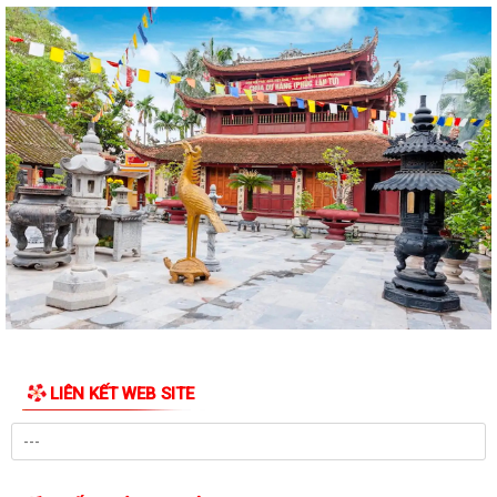
hành, được sửa đổi,bổ sung thuộc...
Thông báo niêm yết công khai hồ sơ xin cấp giấy chứng nhận quyền
sử dụng đất và tài sản gắn liền...
Thông báo niêm yết công khai hồ sơ xin cấp giấy chứng nhận quyền
sử dụng đất và tài sản gắn liền...
Thông báo niêm yết công khai hồ sơ xin cấp giấy chứng nhận quyền
sử dụng đất và tài sản gắn liền...
Thông báo niêm yết công khai hồ sơ xin cấp giấy chứng nhận quyền
sử dụng đất và tài sản gắn liền...
Thông báo Lịch công tác tuần 24 của lãnh đạo UBND Phường Lê Ích
Mộc (Từ 08/6 - 14/06/2026)
LIÊN KẾT WEB SITE
Lãnh đạo Phường Lê Ích Mộc kiểm tra công tác chuẩn bị cơ sở vật chất
phục vụ Kỳ thi tuyển sinh lớp...
Phương án sắp xếp tổ chức lại tổ dân phố trên địa bàn Phường Lê Ích
Mộc