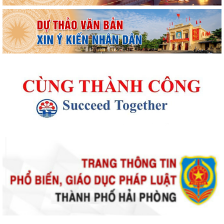
Thông báo kết quả Kỳ họp thứ 4 (Kỳ họp thường lệ giữa năm 2026)
HĐND phường khoá II, nhiệm kỳ 2026...
Thông báo Lịch công tác tuần 31 của lãnh đạo UBND phường Lê Ích
Mộc (Từ 27/7 - 02/8/2026)
Thông báo về việc cảnh giác với các hành vi giả mạo cơ quan nhà nước
để lừa đảo chiếm đoạt tài sản...
Thông báo lịch công tác tuần 30 của lãnh đạo UBND Phường Lê Ích
Mộc (Từ 20/7 - 26/7/2026)
Thông báo về việc niêm yết công khai kết quả xét duyệt trợ cấp đối