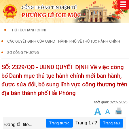
CỔNG THÔNG TIN ĐIỆN TỬ
PHƯỜNG LÊ ÍCH MỘC
THỦ TỤC HÀNH CHÍNH
CÁC QUYẾT ĐỊNH CỦA UBND THÀNH PHỐ VỀ THỦ TỤC HÀNH CHÍNH
SỞ CÔNG THƯƠNG
SỐ: 2329/QĐ - UBND QUYẾT ĐỊNH Về việc công
bố Danh mục thủ tục hành chính mới ban hành,
được sửa đổi, bổ sung lĩnh vực công thương trên
địa bàn thành phố Hải Phòng
02/07/2025