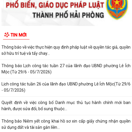
Thông báo lịch công tác tuần 30 của lãnh đạo UBND Phường Lê Ích
Mộc (Từ 20/7 - 26/7/2026)
Thông báo về việc niêm yết công khai kết quả xét duyệt trợ cấp đối
TIN MỚI
tượng bảo trợ xã hội trên địa...
Thông báo về việc thực hiện quy định pháp luật về quyền tác giả, quyền
sở hữu trí tuệ và tẩy chay...
Thông báo Lịch công tác tuần 27 của lãnh đạo UBND phường Lê Ích
Mộc (Từ 29/6 - 05/7/2026)
Lịch công tác tuần 26 của lãnh đạo UBND phường Lê Ích Mộc(Từ 29/6
- 05/7/2026)
Quyết định về việc công bố Danh mục thủ tục hành chính mới ban
hành, được sửa đổi, bổ sung thuộc...
Thông báo Niêm yết công khai hồ sơ xin cấp giấy chứng nhận quyền
sử dụng đất và tài sản gắn liền...