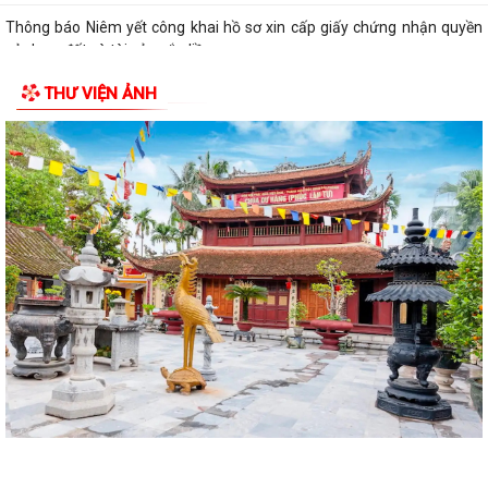
Thông báo Niêm yết công khai hồ sơ xin cấp giấy chứng nhận quyền
sử dụng đất và tài sản gắn liền...
THƯ VIỆN ẢNH
Quyết định về việc công bố Danh mục thủ tục hành chính mới ban
hành, được sửa đổi,bổ sung thuộc...
Thông báo niêm yết công khai hồ sơ xin cấp giấy chứng nhận quyền
sử dụng đất và tài sản gắn liền...
Thông báo niêm yết công khai hồ sơ xin cấp giấy chứng nhận quyền
sử dụng đất và tài sản gắn liền...
Thông báo niêm yết công khai hồ sơ xin cấp giấy chứng nhận quyền
sử dụng đất và tài sản gắn liền...
Thông báo niêm yết công khai hồ sơ xin cấp giấy chứng nhận quyền
sử dụng đất và tài sản gắn liền...
Thông báo Lịch công tác tuần 24 của lãnh đạo UBND Phường Lê Ích
Mộc (Từ 08/6 - 14/06/2026)