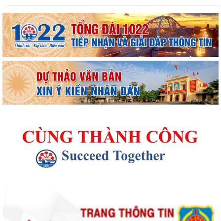
Thông báo kết quả Kỳ họp thứ 4 (Kỳ họp thường lệ giữa năm 2026)
HĐND phường khoá II, nhiệm kỳ 2026...
Thông báo Lịch công tác tuần 31 của lãnh đạo UBND phường Lê Ích
Mộc (Từ 27/7 - 02/8/2026)
Thông báo về việc cảnh giác với các hành vi giả mạo cơ quan nhà nước
để lừa đảo chiếm đoạt tài sản...