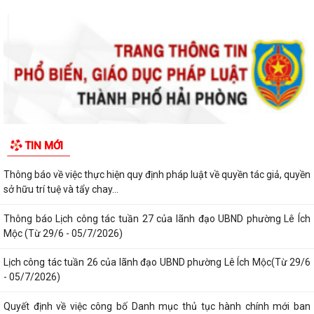
Mộc (Từ 27/7 - 02/8/2026)
Thông báo về việc cảnh giác với các hành vi giả mạo cơ quan nhà nước
để lừa đảo chiếm đoạt tài sản...
Thông báo lịch công tác tuần 30 của lãnh đạo UBND Phường Lê Ích
Mộc (Từ 20/7 - 26/7/2026)
Thông báo về việc niêm yết công khai kết quả xét duyệt trợ cấp đối
TIN MỚI
tượng bảo trợ xã hội trên địa...
Thông báo về việc thực hiện quy định pháp luật về quyền tác giả, quyền
sở hữu trí tuệ và tẩy chay...
Thông báo Lịch công tác tuần 27 của lãnh đạo UBND phường Lê Ích
Mộc (Từ 29/6 - 05/7/2026)
Lịch công tác tuần 26 của lãnh đạo UBND phường Lê Ích Mộc(Từ 29/6
- 05/7/2026)
Quyết định về việc công bố Danh mục thủ tục hành chính mới ban