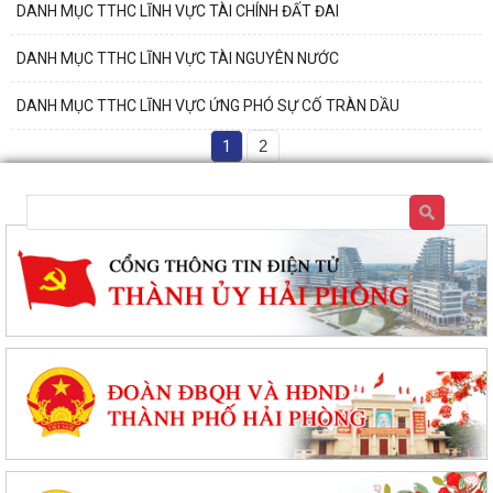
DANH MỤC TTHC LĨNH VỰC TÀI CHÍNH ĐẤT ĐAI
DANH MỤC TTHC LĨNH VỰC TÀI NGUYÊN NƯỚC
DANH MỤC TTHC LĨNH VỰC ỨNG PHÓ SỰ CỐ TRÀN DẦU
1
2