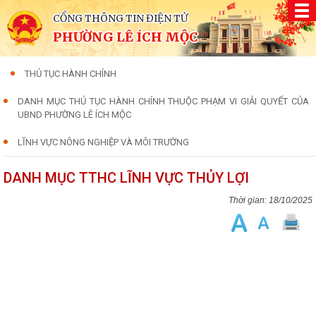
CỔNG THÔNG TIN ĐIỆN TỬ
PHƯỜNG LÊ ÍCH MỘC
THỦ TỤC HÀNH CHÍNH
DANH MỤC THỦ TỤC HÀNH CHÍNH THUỘC PHẠM VI GIẢI QUYẾT CỦA
UBND PHƯỜNG LÊ ÍCH MỘC
LĨNH VỰC NÔNG NGHIỆP VÀ MÔI TRƯỜNG
DANH MỤC TTHC LĨNH VỰC THỦY LỢI
18/10/2025