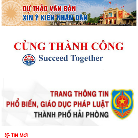
Thông báo kết quả Kỳ họp thứ 4 (Kỳ họp thường lệ giữa năm 2026)
HĐND phường khoá II, nhiệm kỳ 2026...
Thông báo Lịch công tác tuần 31 của lãnh đạo UBND phường Lê Ích
Mộc (Từ 27/7 - 02/8/2026)
Thông báo về việc cảnh giác với các hành vi giả mạo cơ quan nhà nước
để lừa đảo chiếm đoạt tài sản...
Thông báo lịch công tác tuần 30 của lãnh đạo UBND Phường Lê Ích
Mộc (Từ 20/7 - 26/7/2026)
Thông báo về việc niêm yết công khai kết quả xét duyệt trợ cấp đối
TIN MỚI
tượng bảo trợ xã hội trên địa...