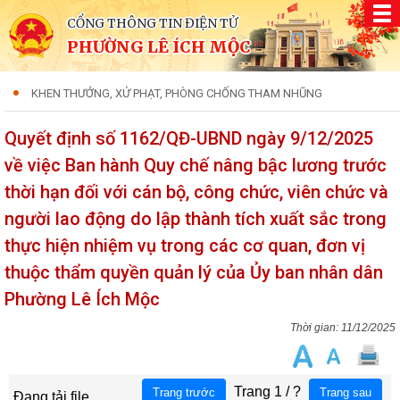
CỔNG THÔNG TIN ĐIỆN TỬ
PHƯỜNG LÊ ÍCH MỘC
KHEN THƯỞNG, XỬ PHẠT, PHÒNG CHỐNG THAM NHŨNG
Quyết định số 1162/QĐ-UBND ngày 9/12/2025
về việc Ban hành Quy chế nâng bậc lương trước
thời hạn đối với cán bộ, công chức, viên chức và
người lao động do lập thành tích xuất sắc trong
thực hiện nhiệm vụ trong các cơ quan, đơn vị
thuộc thẩm quyền quản lý của Ủy ban nhân dân
Phường Lê Ích Mộc
11/12/2025