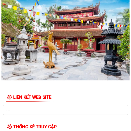
Thông báo niêm yết công khai hồ sơ xin cấp giấy chứng nhận quyền
sử dụng đất và tài sản gắn liền...
Thông báo niêm yết công khai hồ sơ xin cấp giấy chứng nhận quyền
sử dụng đất và tài sản gắn liền...
Thông báo niêm yết công khai hồ sơ xin cấp giấy chứng nhận quyền
sử dụng đất và tài sản gắn liền...
Thông báo niêm yết công khai hồ sơ xin cấp giấy chứng nhận quyền
sử dụng đất và tài sản gắn liền...
Thông báo Lịch công tác tuần 24 của lãnh đạo UBND Phường Lê Ích
Mộc (Từ 08/6 - 14/06/2026)
LIÊN KẾT WEB SITE
Lãnh đạo Phường Lê Ích Mộc kiểm tra công tác chuẩn bị cơ sở vật chất
phục vụ Kỳ thi tuyển sinh lớp...
Phương án sắp xếp tổ chức lại tổ dân phố trên địa bàn Phường Lê Ích
Mộc
THỐNG KÊ TRUY CẬP