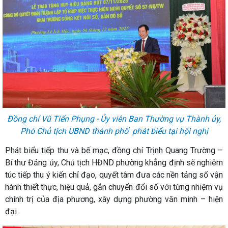
Đồng chí Vũ Tiến Phụng - Ủy viên Ban Thường vụ Thành ủy,
Phó Chủ tịch UBND thành phố phát biểu tại hội nghị
Phát biểu tiếp thu và bế mạc, đồng chí Trịnh Quang Trường –
Bí thư Đảng ủy, Chủ tịch HĐND phường khẳng định sẽ nghiêm
túc tiếp thu ý kiến chỉ đạo, quyết tâm đưa các nền tảng số vận
hành thiết thực, hiệu quả, gắn chuyển đổi số với từng nhiệm vụ
chính trị của địa phương, xây dựng phường văn minh – hiện
đại.