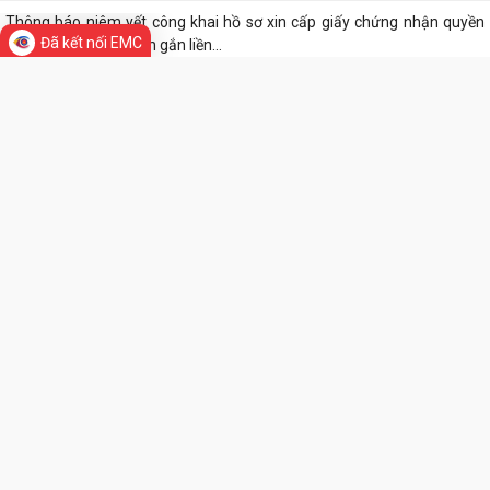
Thông báo niêm yết công khai hồ sơ xin cấp giấy chứng nhận quyền
Đã kết nối EMC
sử dụng đất và tài sản gắn liền...
Thông báo niêm yết công khai hồ sơ xin cấp giấy chứng nhận quyền
sử dụng đất và tài sản gắn liền...
Thông báo niêm yết công khai hồ sơ xin cấp giấy chứng nhận quyền
sử dụng đất và tài sản gắn liền...
THƯ VIỆN ẢNH
Thông báo Lịch công tác tuần 24 của lãnh đạo UBND Phường Lê Ích
Mộc (Từ 08/6 - 14/06/2026)
Lãnh đạo Phường Lê Ích Mộc kiểm tra công tác chuẩn bị cơ sở vật chất
phục vụ Kỳ thi tuyển sinh lớp...
Phương án sắp xếp tổ chức lại tổ dân phố trên địa bàn Phường Lê Ích
Mộc
Thông báo về việc thực hiện lại việc ủy quyền nhận trợ cấp an sinh xã
hội trên địa bàn Phường Lê...