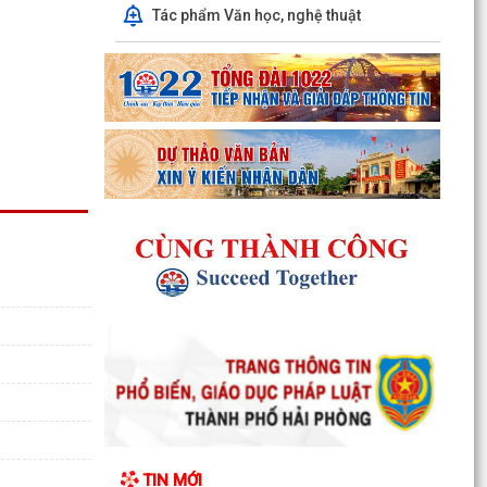
Tác phẩm Văn học, nghệ thuật
Thông báo kết quả Kỳ họp thứ 4 (Kỳ họp thường
lệ giữa năm 2026) HĐND phường khoá II, nhiệm
kỳ 2026...
Thông báo Lịch công tác tuần 31 của lãnh đạo
UBND phường Lê Ích Mộc (Từ 27/7 -
02/8/2026)
Thông báo về việc cảnh giác với các hành vi giả
mạo cơ quan nhà nước để lừa đảo chiếm đoạt
tài sản...
Thông báo lịch công tác tuần 30 của lãnh đạo
UBND Phường Lê Ích Mộc (Từ 20/7 -
26/7/2026)
Thông báo về việc niêm yết công khai kết quả
xét duyệt trợ cấp đối tượng bảo trợ xã hội trên
TIN MỚI
địa...