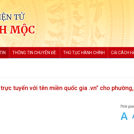
IỆN TỬ
CH MỘC
TIN
THÔNG TIN CHUYÊN ĐỀ.
THỦ TỤC HÀNH CHÍNH
CẢI CÁCH H
 trực tuyến với tên miền quốc gia .vn" cho phường,