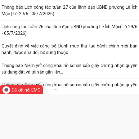
Thông báo về việc niêm yết công khai kết quả xét duyệt trợ cấp đối
TIN MỚI
tượng bảo trợ xã hội trên địa...
Thông báo về việc thực hiện quy định pháp luật về quyền tác giả, quyền
sở hữu trí tuệ và tẩy chay...
Thông báo Lịch công tác tuần 27 của lãnh đạo UBND phường Lê Ích
Mộc (Từ 29/6 - 05/7/2026)
Lịch công tác tuần 26 của lãnh đạo UBND phường Lê Ích Mộc(Từ 29/6
- 05/7/2026)
Quyết định về việc công bố Danh mục thủ tục hành chính mới ban
Đã kết nối EMC
hành, được sửa đổi, bổ sung thuộc...
Thông báo Niêm yết công khai hồ sơ xin cấp giấy chứng nhận quyền
sử dụng đất và tài sản gắn liền...
Thông báo Niêm yết công khai hồ sơ xin cấp giấy chứng nhận quyền
sử dụng đất và tài sản gắn liền...