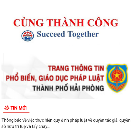
Thông báo kết quả Kỳ họp thứ 4 (Kỳ họp thường lệ giữa năm 2026)
HĐND phường khoá II, nhiệm kỳ 2026...
Thông báo Lịch công tác tuần 31 của lãnh đạo UBND phường Lê Ích
Mộc (Từ 27/7 - 02/8/2026)
Thông báo về việc cảnh giác với các hành vi giả mạo cơ quan nhà nước
để lừa đảo chiếm đoạt tài sản...
Thông báo lịch công tác tuần 30 của lãnh đạo UBND Phường Lê Ích
Mộc (Từ 20/7 - 26/7/2026)