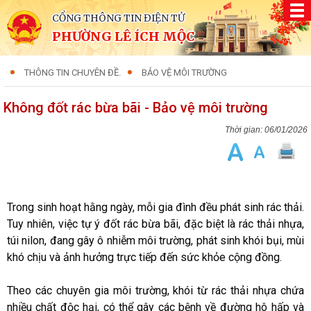
CỔNG THÔNG TIN ĐIỆN TỬ
PHƯỜNG LÊ ÍCH MỘC
THÔNG TIN CHUYÊN ĐỀ.
BẢO VỆ MÔI TRƯỜNG
Không đốt rác bừa bãi - Bảo vệ môi trường
06/01/2026
Trong sinh hoạt hằng ngày, mỗi gia đình đều phát sinh rác thải.
Tuy nhiên, việc tự ý đốt rác bừa bãi, đặc biệt là rác thải nhựa,
túi nilon, đang gây ô nhiễm môi trường, phát sinh khói bụi, mùi
khó chịu và ảnh hưởng trực tiếp đến sức khỏe cộng đồng.
Theo các chuyên gia môi trường, khói từ rác thải nhựa chứa
nhiều chất độc hại, có thể gây các bệnh về đường hô hấp và