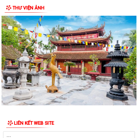
Thông báo niêm yết công khai hồ sơ xin cấp giấy chứng nhận quyền
THƯ VIỆN ẢNH
sử dụng đất và tài sản gắn liền...
Thông báo niêm yết công khai hồ sơ xin cấp giấy chứng nhận quyền
sử dụng đất và tài sản gắn liền...
Thông báo niêm yết công khai hồ sơ xin cấp giấy chứng nhận quyền
sử dụng đất và tài sản gắn liền...
Thông báo Lịch công tác tuần 24 của lãnh đạo UBND Phường Lê Ích
Mộc (Từ 08/6 - 14/06/2026)
Lãnh đạo Phường Lê Ích Mộc kiểm tra công tác chuẩn bị cơ sở vật chất
phục vụ Kỳ thi tuyển sinh lớp...
Phương án sắp xếp tổ chức lại tổ dân phố trên địa bàn Phường Lê Ích
Mộc
Thông báo về việc thực hiện lại việc ủy quyền nhận trợ cấp an sinh xã
LIÊN KẾT WEB SITE
hội trên địa bàn Phường Lê...
Thông báo Lịch công tác tuần 21 của lãnh đạo UBND phường Lê Ích