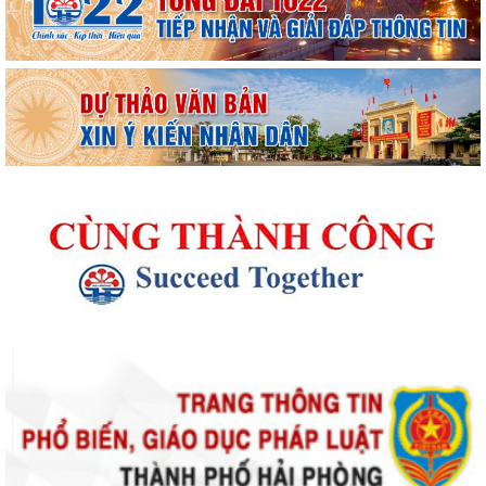
Thông báo kết quả Kỳ họp thứ 4 (Kỳ họp thường lệ giữa năm 2026)
HĐND phường khoá II, nhiệm kỳ 2026...
Thông báo Lịch công tác tuần 31 của lãnh đạo UBND phường Lê Ích
Mộc (Từ 27/7 - 02/8/2026)
Thông báo về việc cảnh giác với các hành vi giả mạo cơ quan nhà nước
để lừa đảo chiếm đoạt tài sản...
Thông báo lịch công tác tuần 30 của lãnh đạo UBND Phường Lê Ích
Mộc (Từ 20/7 - 26/7/2026)
Thông báo về việc niêm yết công khai kết quả xét duyệt trợ cấp đối
tượng bảo trợ xã hội trên địa...
Thông báo về việc thực hiện quy định pháp luật về quyền tác giả, quyền
sở hữu trí tuệ và tẩy chay...